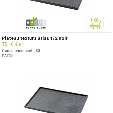
plateau textura atlas 1/2 noir
Prix
75,10 €
HT
Conditionnement :
50
PATXII