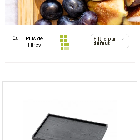
Plus de
Filtre par
défaut
filtres