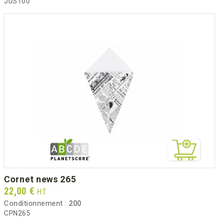
JUS100
cornet news 265
Prix
22,00 €
HT
Conditionnement :
200
CPN265