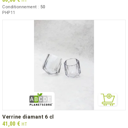
HT
Conditionnement :
50
PHP11
verrine diamant 6 cl
Prix
41,00 €
HT