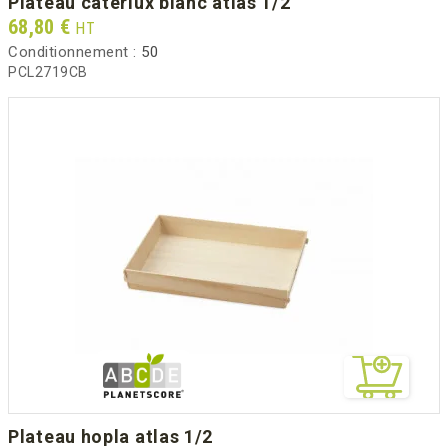
plateau caterlux blanc atlas 1/2
Prix
68,80 €
HT
Conditionnement :
50
PCL2719CB
plateau hopla atlas 1/2