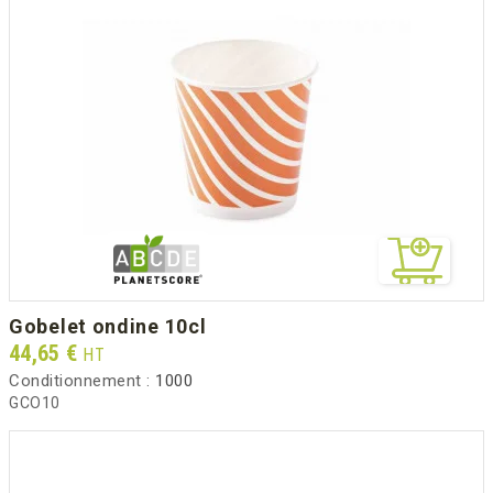
gobelet ondine 10cl
Prix
44,65 €
HT
Conditionnement :
1000
GCO10