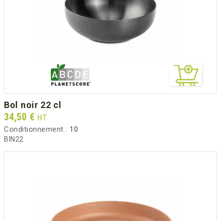
bol noir 22 cl
Prix
34,50 €
HT
Conditionnement :
10
BIN22