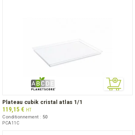
plateau cubik cristal atlas 1/1
Prix
119,15 €
HT
Conditionnement :
50
PCA11C