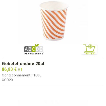
gobelet ondine 20cl
Prix
86,80 €
HT
Conditionnement :
1000
GCO20