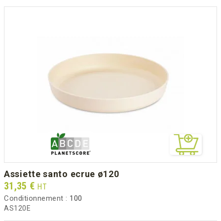
assiette santo ecrue ø120
Prix
31,35 €
HT
Conditionnement :
100
AS120E