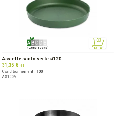
assiette santo verte ø120
Prix
31,35 €
HT
Conditionnement :
100
AS120V