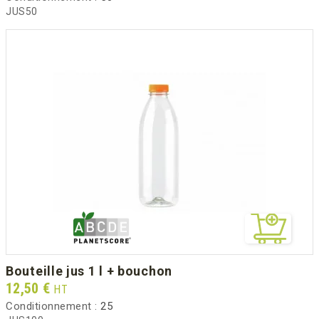
JUS50
bouteille jus 1 l + bouchon
Prix
12,50 €
HT
Conditionnement :
25