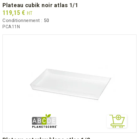
plateau cubik noir atlas 1/1
Prix
119,15 €
HT
Conditionnement :
50
PCA11N