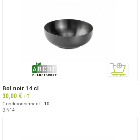
bol noir 14 cl
Prix
30,00 €
HT
Conditionnement :
10
BIN14