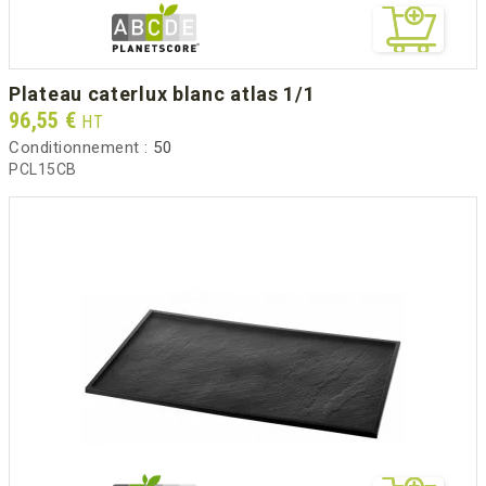
plateau caterlux blanc atlas 1/1
Prix
96,55 €
HT
Conditionnement :
50
PCL15CB