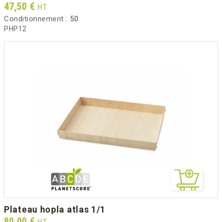
Prix
47,50 €
HT
Conditionnement :
50
PHP12
plateau hopla atlas 1/1
Prix
80,00 €