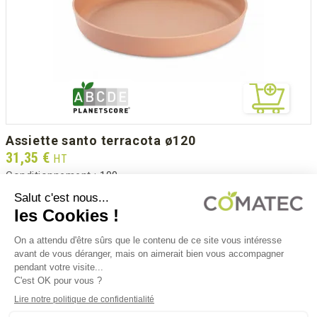
assiette santo terracota ø120
Prix
31,35 €
HT
Conditionnement :
100
AS120T