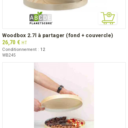
woodbox 2.7l à partager (fond + couvercle)
Prix
26,70 €
HT
Conditionnement :
12
WB245