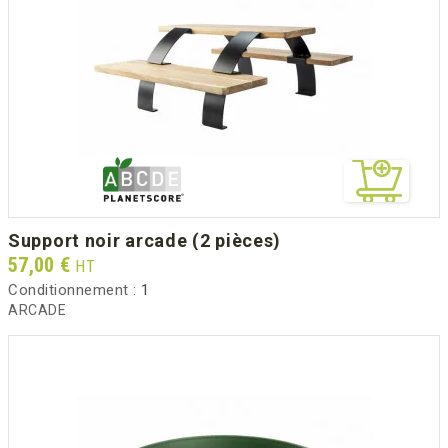
support noir arcade (2 pièces)
Prix
57,00 €
HT
Conditionnement :
1
ARCADE