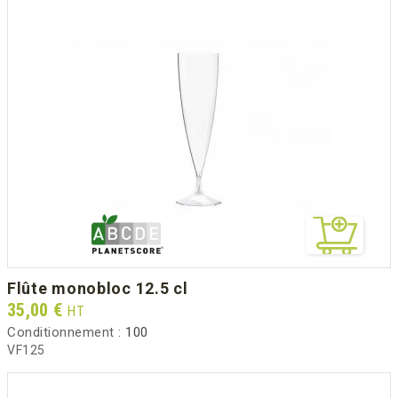
flûte monobloc 12.5 cl
Prix
35,00 €
HT
Conditionnement :
100
VF125