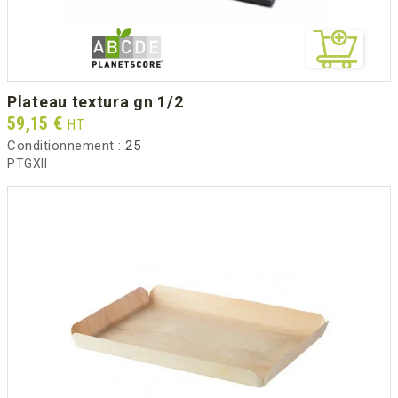
plateau textura gn 1/2
Prix
59,15 €
HT
Conditionnement :
25
PTGXII