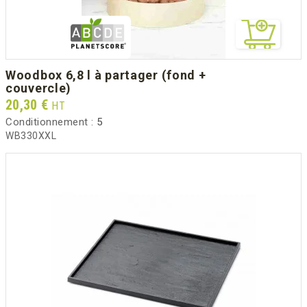
woodbox 6,8 l à partager (fond +
couvercle)
Prix
20,30 €
HT
Conditionnement :
5
WB330XXL