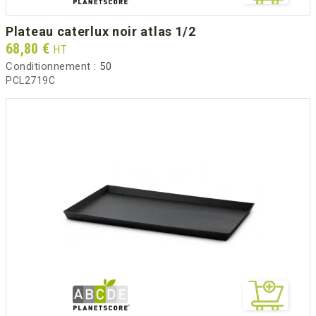
plateau caterlux noir atlas 1/2
Prix
68,80 €
HT
Conditionnement :
50
PCL2719C