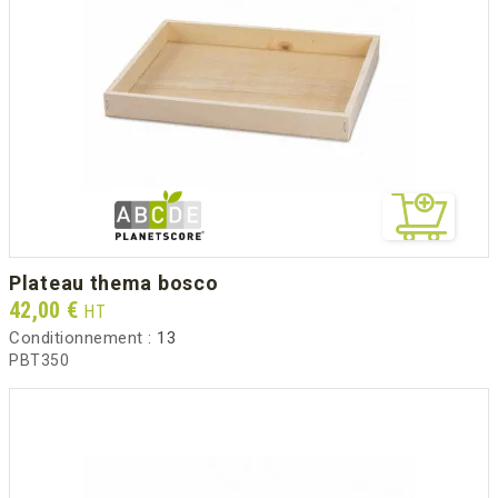
plateau thema bosco
Prix
42,00 €
HT
Conditionnement :
13
PBT350