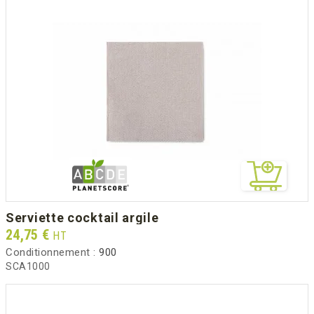
serviette cocktail argile
Prix
24,75 €
HT
Conditionnement :
900
SCA1000