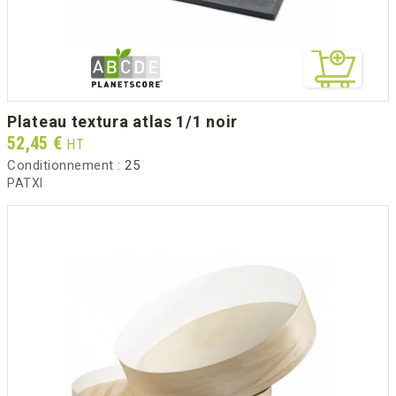
plateau textura atlas 1/1 noir
Prix
52,45 €
HT
Conditionnement :
25
PATXI