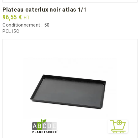
plateau caterlux noir atlas 1/1
Prix
96,55 €
HT
Conditionnement :
50
PCL15C