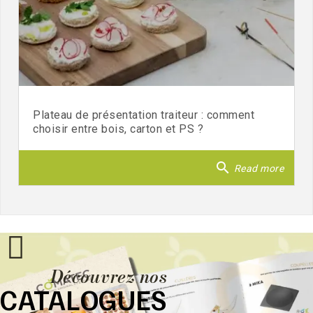
Plateau de présentation traiteur : comment
choisir entre bois, carton et PS ?
search
Read more
Découvrez nos
CATALOGUES