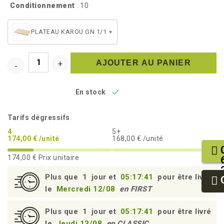
Conditionnement
: 10
PLATEAU KAROU GN 1/1
▾
AJOUTER AU PANIER

En stock
Tarifs dégressifs
4
5+
174,00 € /unité
168,00 € /unité
174,00 €
Prix unitaire
Plus que
1
jour et
05:17:40
pour être livré
le
Mercredi 12/08
en FIRST
Plus que
1
jour et
05:17:40
pour être livré
le
Jeudi 13/08
en CLASSIC