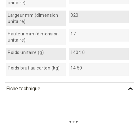
unitaire)
Largeur mm (dimension
320
unitaire)
Hauteur mm (dimension
17
unitaire)
Poids unitaire (g)
1404.0
Poids brut au carton (kg)
14.50
Fiche technique
TÉLÉCHARGEMENT
pkbg11_fiche_technique_fr.pdf
Téléchargement (313.46k)