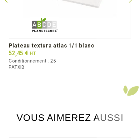
Poids unitaire (g)
117.0
Poids brut au carton (kg)
6.40
plateau textura atlas 1/1 blanc
Prix
52,45 €
HT
Conditionnement :
25
PATXIB
VOUS AIMEREZ AUSSI