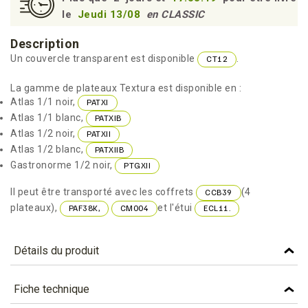
le
Jeudi 13/08
en CLASSIC
Description
Un couvercle transparent est disponible
.
CT12
La gamme de plateaux Textura est disponible en :
Atlas 1/1 noir,
PATXI
Atlas 1/1 blanc,
PATXIB
Atlas 1/2 noir,
PATXII
Atlas 1/2 blanc,
PATXIIB
Gastronorme 1/2 noir,
PTGXII
Il peut être transporté avec les coffrets
(4
CCB39
plateaux),
et l'étui
PAF38K,
CM004
ECL11.
Détails du produit
Référence
PATXIIB
Fiche technique
Caractéristiques