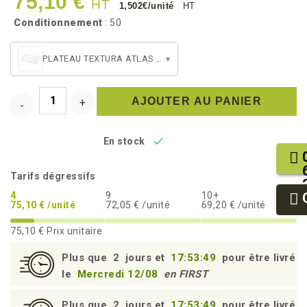
75,10 €
HT
1,502€/unité
HT
Conditionnement
: 50
PLATEAU TEXTURA ATLAS 1/2 BLANC
▾
AJOUTER AU PANIER

En stock
Tarifs dégressifs
4
9
10+
75,10 € /unité
72,05 € /unité
69,20 € /unité
75,10 €
Prix unitaire
Plus que
2
jours et
17:53:48
pour être livré
le
Mercredi 12/08
en FIRST
Plus que
2
jours et
17:53:48
pour être livré