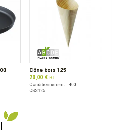
200
cône bois 125
co
Prix
Prix
20,00 €
59,3
HT
Conditionnement :
400
Condi
CBS125
CPM2
I