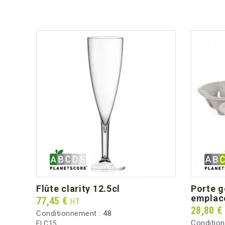
flûte clarity 12.5cl
porte gobelets 4
emplac
Prix
77,45 €
HT
Prix
28,80 €
Conditionnement :
48
Conditio
FLC15