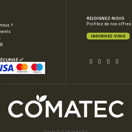
REJOIGNEZ-NOUS
Profitez de nos offres
nous ?
ments
INSCRIVEZ-VOUS
s
e©
SÉCURISÉ ✅