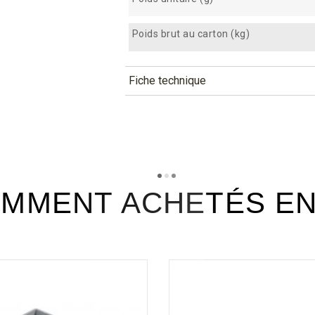
Poids brut au carton (kg)
Fiche technique
TÉLÉCHARGEMENT
apv150_fiche_technique_fr.pd
Téléchargement (322.18k)
MMENT ACHETÉS E