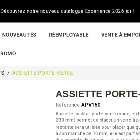
Découvrez notre nouveau catalogue Expérience 2026 ici !
NOUVEAUTÉS
RÉEMPLOYABLE
VENTE À EMPO
PROMO
TS
ASSIETTE PORTE-VERRE
ASSIETTE PORTE
Référence
APV150
Assiette cocktail porte-verre ronde, e
Ø30 mm) permet de placer un verre à pi
restante sera utilisée pour placer quelq
à son manche de 70 mm, elle est parfai
des apéritifs dinatoires Lavable et réem