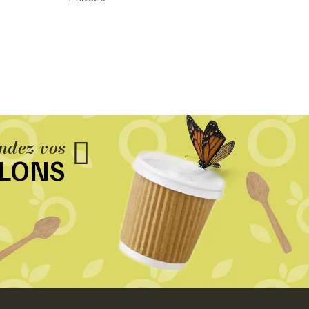
dez vos
LLONS