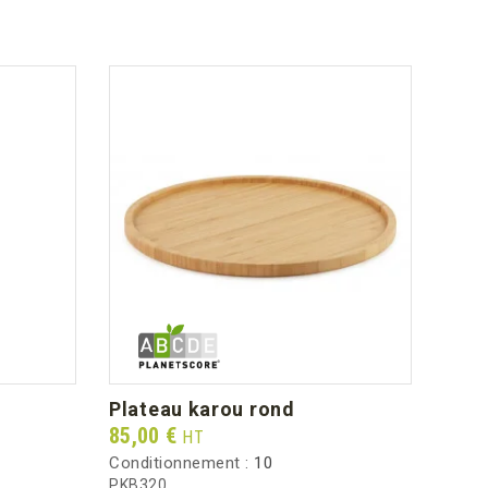
plateau karou rond
ass
Prix
Prix
85,00 €
37,2
HT
Conditionnement :
10
Condi
PKB320
AS16