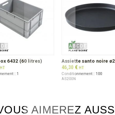
box 6432 (60 litres)
assiette santo noire ø
Prix
46,30 €
HT
HT
nnement :
1
Conditionnement :
100
AS200N
VOUS AIMEREZ AUSS