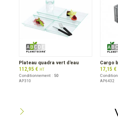
plateau quadra vert d'eau
cargo 
Prix
Prix
112,95 €
17,15 €
HT
Conditionnement :
50
Conditio
AP310
AP6432