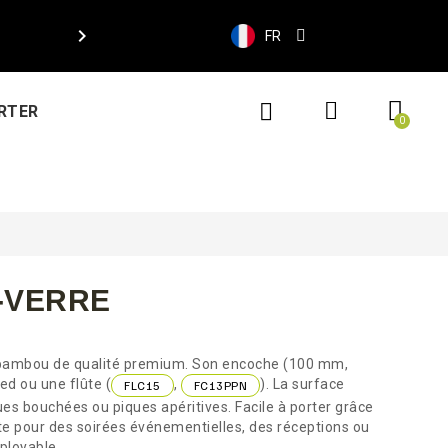

FR
RTER
-VERRE
n bambou de qualité premium. Son encoche (100 mm,
ed ou une flûte (
,
). La surface
FLC15
FC13PPN
ues bouchées ou piques apéritives. Facile à porter grâce
te pour des soirées événementielles, des réceptions ou
ployable.