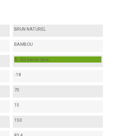
BRUN NATUREL
BAMBOU
B - En savoir plus...
-18
70
15
150
83.4