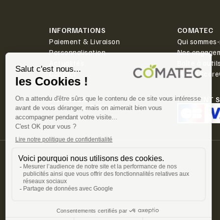
INFORMATIONS
COMATEC
Paiement & Livraison
Qui sommes-
Personnalisation
Nos engage
Actualités
Boîte à outil
Contact
PlanetScor
LIVRAISON
PAIEMENT 
Offerte dès 350€ HT d'achat.