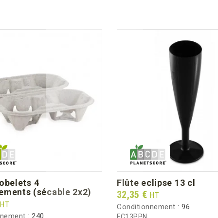
flûte eclipse 13 cl
ements (sécable 2x2)
Prix
32,35 €
HT
HT
Conditionnement :
96
nnement :
240
FC13PPN