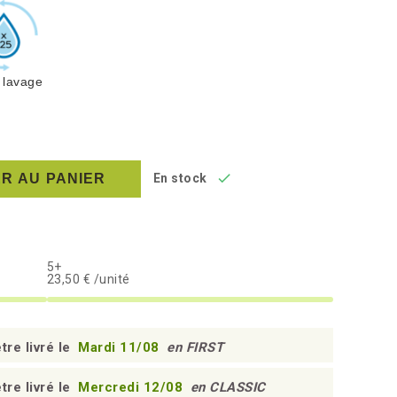
 lavage

R AU PANIER
En stock
5+
23,50 € /unité
tre livré le
Mardi 11/08
en FIRST
tre livré le
Mercredi 12/08
en CLASSIC