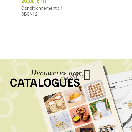
Prix
20,00 €
HT
Conditionnement :
1
CBGN12
Découvrez nos
CATALOGUES