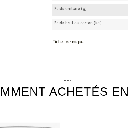
Poids unitaire (g)
Poids brut au carton (kg)
Fiche technique
TÉLÉCHARGEMENT
pbg3_fiche_technique_fr.pdf
Téléchargement (280.04k)
MMENT ACHETÉS E