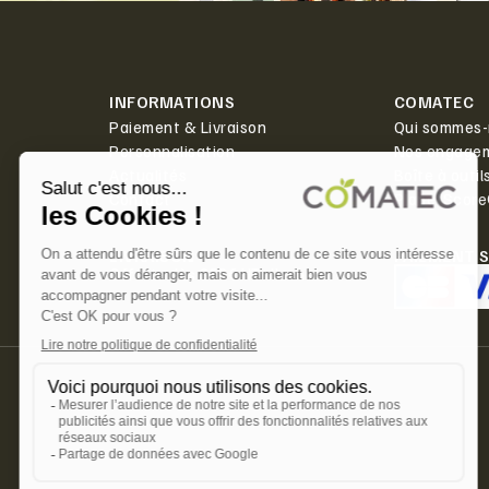
INFORMATIONS
COMATEC
Paiement & Livraison
Qui sommes-
Personnalisation
Nos engage
Actualités
Boîte à outil
Contact
PlanetScor
LIVRAISON
PAIEMENT 
Offerte dès 350€ HT d'achat.