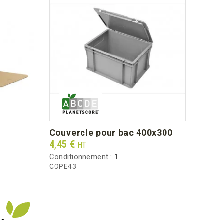
couvercle pour bac 400x300
ser
Prix
Prix
4,45 €
24,7
HT
Conditionnement :
1
Condi
COPE43
SCB1