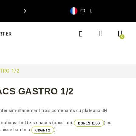

FR
RTER
TRO 1/2
ACS GASTRO 1/2
nter simultanément trois contenants ou plateaux GN
rations : buffets chauds (bacs inox
) ou
BGN12H100
 caisse bambou
).
CBGN12