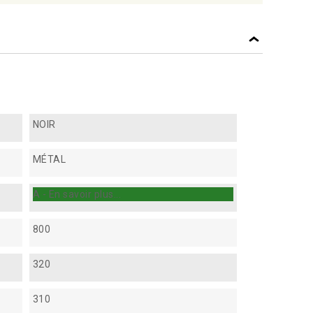
NOIR
MÉTAL
A - En savoir plus...
800
320
310