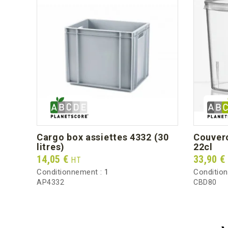
cargo box assiettes 4332 (30
couvercle bodeglass 20 et
litres)
22cl
Prix
Prix
14,05 €
33,90 €
HT
Conditionnement :
1
Conditio
AP4332
CBD80