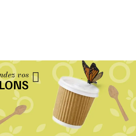
dez vos
LLONS