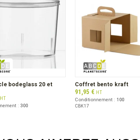
coffret bento kraft
Prix
91,95 €
HT
HT
Conditionnement :
100
nnement :
300
CBK17