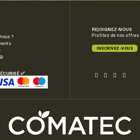
REJOIGNEZ-NOUS
Profitez de nos offres
nous ?
ments
INSCRIVEZ-VOUS
s
e©
SÉCURISÉ ✅