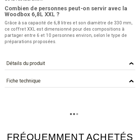
Combien de personnes peut-on servir avec la
Woodbox 6,8L XXL ?
Grâce à sa capacité de 6,8 litres et son diamètre de 330 mm,
ce coffret XXL est dimensionné pour des compositions à
partager entre 6 et 10 personnes environ, selon le type de
préparations proposées.
Détails du produit
Référence
WB330XXL
Fiche technique
Caractéristiques
TÉLÉCHARGEMENT
Personnalisation (qté
10000
wb330xxl_fiche_technique_fr.pdf
minimum)
Téléchargement (300.16k)
Capacité (cl)
600
FRÉQUEMMENT ACHETÉS
Couleur
BRUN NATUREL