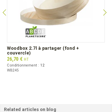
woodbox 2.7l à partager (fond +
couvercle)
Prix
26,70 €
HT
Conditionnement :
12
WB245
Related articles on blog