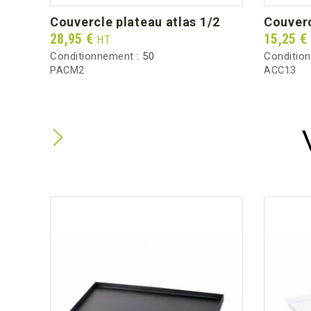
/2
couvercle plateau atlas 1/2
couver
Prix
Prix
28,95 €
15,25 €
HT
Conditionnement :
50
Conditio
PACM2
ACC13