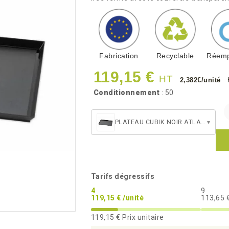
Fabrication
Recyclable
Réemp
119,15 €
HT
2,382€/unité
Conditionnement
: 50
PLATEAU CUBIK NOIR ATLAS 1/1
▾
Tarifs dégressifs
4
9
119,15 € /unité
113,65 €
119,15 €
Prix unitaire