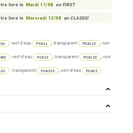
tre livré le
Mardi 11/08
en FIRST
tre livré le
Mercredi 12/08
en CLASSIC
: vert d'eau
, transparent
, noir
CV1
PCA11
PCA11C
: vert d'eau
, transparent
, noir
CM2
PCA12
PCA12C
: transparent
, vert d'eau
C23
PCA23C
PCA23
NOIR
f