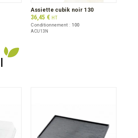
assiette cubik noir 130
ass
Prix
Prix
36,45 €
40,8
HT
Conditionnement :
100
Condi
ACU13N
ACU1
I