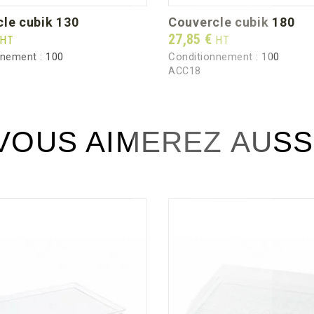
cle cubik 130
couvercle cubik 180
Prix
27,85 €
HT
HT
nnement :
100
Conditionnement :
100
ACC18
VOUS AIMEREZ AUSS