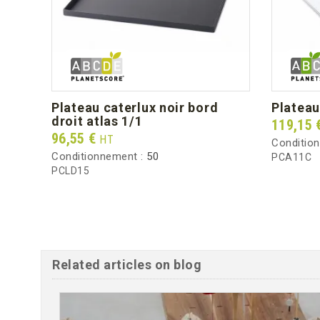
noir
plateau caterlux noir bord
platea
droit atlas 1/1
Prix
119,15 
Prix
96,55 €
HT
Conditio
Conditionnement :
50
PCA11C
PCLD15
Related articles on blog