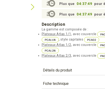
Plus que
04:37:48
pour ê
Plus que
04:37:48
pour ê
Description
La gamme est composée de :
Plateaux Atlas 1/1
, avec couvercle
PA
, style capitales
PCA11N
PCA02
Plateaux Atlas 1/2
, avec couvercle
PA
PCA12N
Plateaux Atlas 2/3
, avec couvercle
PA
Détails du produit
Référence
PCA11N
Fiche technique
Caractéristiques
TÉLÉCHARGEMENT
Couleur
pca11n_fiche_technique_fr.pd