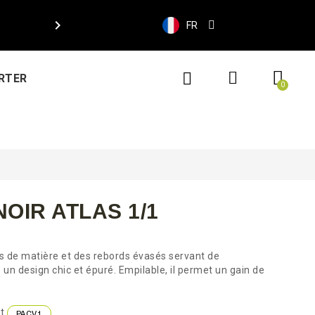

FR
RTER
OIR ATLAS 1/1
s de matière et des rebords évasés servant de
 un design chic et épuré. Empilable, il permet un gain de
nt
PACV1