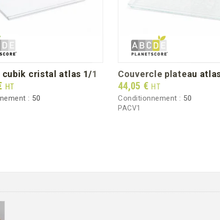
u cubik cristal atlas 1/1
couvercle plateau atla
Prix
€
44,05 €
HT
HT
nnement :
50
Conditionnement :
50
PACV1