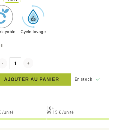
loyable
Cycle lavage
HT

AJOUTER AU PANIER
En stock
10+
 /unité
99,15 € /unité