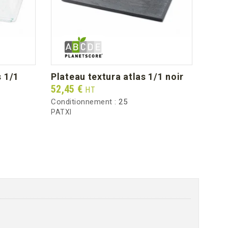
s 1/1
plateau textura atlas 1/1 noir
plateau caterlux noir bord
droi
Prix
52,45 €
HT
Prix
96,5
Conditionnement :
25
Condi
PATXI
PCLD