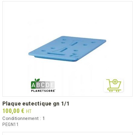
plaque eutectique gn 1/1
Prix
100,00 €
HT
Conditionnement :
1
PEGN11