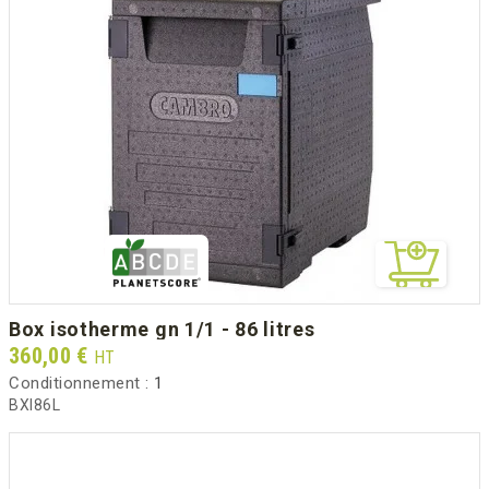
box isotherme gn 1/1 - 86 litres
Prix
360,00 €
HT
Conditionnement :
1
BXI86L