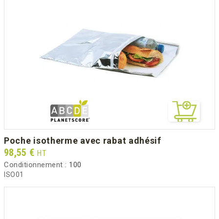
poche isotherme avec rabat adhésif
Prix
98,55 €
HT
Conditionnement :
100
ISO01