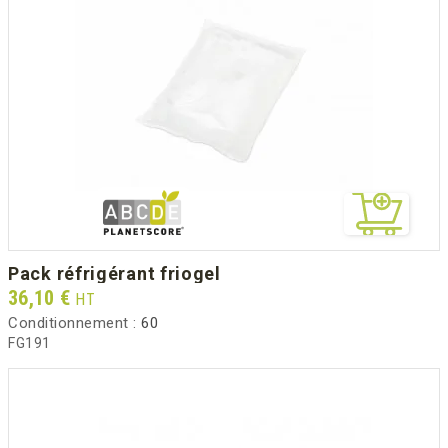
pack réfrigérant friogel
Prix
36,10 €
HT
Conditionnement :
60
FG191