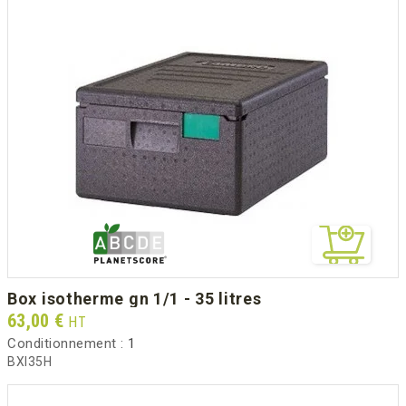
box isotherme gn 1/1 - 35 litres
Prix
63,00 €
HT
Conditionnement :
1
BXI35H