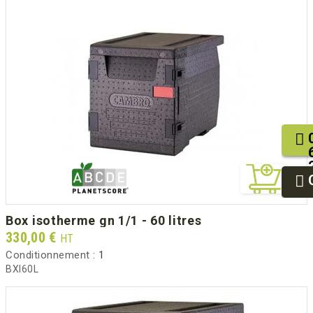
box isotherme gn 1/1 - 60 litres
Prix
330,00 €
HT
Conditionnement :
1
BXI60L