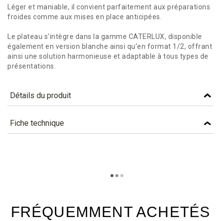
Léger et maniable, il convient parfaitement aux préparations
froides comme aux mises en place anticipées.
Le plateau s’intègre dans la gamme CATERLUX, disponible
également en version blanche ainsi qu’en format 1/2, offrant
ainsi une solution harmonieuse et adaptable à tous types de
présentations.
Détails du produit
Référence
PCL15C
Fiche technique
Caractéristiques
TÉLÉCHARGEMENT
Couleur
NOIR
pcl15c_fiche_technique_fr.pdf
Téléchargement (311.49k)
Matière
CARTON
Lettre Planetscore
C - En savoir plus...
FRÉQUEMMENT ACHETÉS