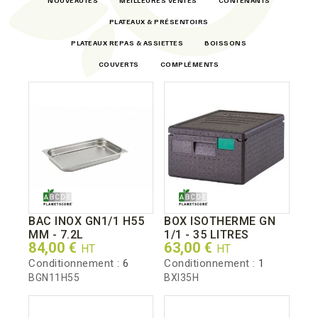
NOUVEAUTÉS
MEILLEURES VENTES
CONTENANTS
PLATEAUX & PRÉSENTOIRS
PLATEAUX REPAS & ASSIETTES
BOISSONS
COUVERTS
COMPLÉMENTS
BAC INOX GN1/1 H55
BOX ISOTHERME GN
MM - 7.2L
1/1 - 35 LITRES
Prix
Prix
84,00 €
63,00 €
HT
HT
Conditionnement :
6
Conditionnement :
1
BGN11H55
BXI35H