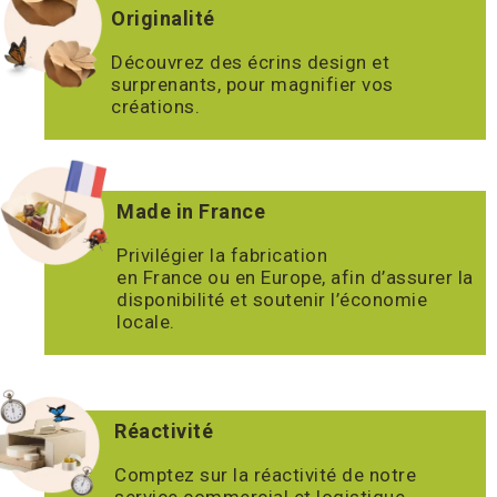
Originalité
Découvrez des écrins design et
surprenants, pour magnifier vos
créations.
Made in France
Privilégier la fabrication
en France ou en Europe, afin d’assurer la
disponibilité et soutenir l’économie
locale.
Réactivité
Comptez sur la réactivité de notre
service commercial et logistique.