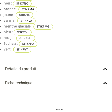
noir :
STIK7NO
orange :
STIK7MA
jaune :
STIK7JA
vanille :
STIK7VA
menthe glaciale :
STIK7MG
bleu :
STIK7BL
rouge :
STIK7RG
fuchsia :
STIK7FU
vert :
STIK7VT
Détails du produit
Référence
STIK7BC
Fiche technique
Caractéristiques
TÉLÉCHARGEMENT
Couleur
BLANC
stik7bc_fiche_technique_fr.pdf
Téléchargement (260.13k)
Matière
BAMBOU