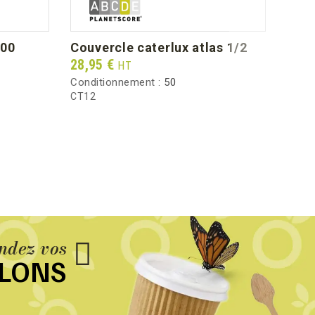
1.81
200
couvercle caterlux atlas 1/2
pin
Prix
Prix
28,95 €
75,0
HT
Conditionnement :
50
Condi
CT12
XPRD
dez vos
LLONS