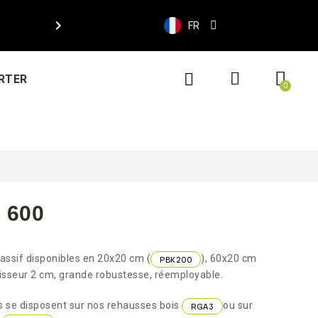

FR
RTER
 600
ssif disponibles en 20x20 cm (
), 60x20 cm
PBK200
aisseur 2 cm, grande robustesse, réemployable.
es se disposent sur nos rehausses bois
ou sur
RGA3