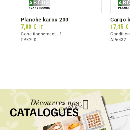
planche karou 200
cargo 
Prix
Prix
7,00 €
17,15 €
HT
Conditionnement :
1
Conditio
PBK200
AP6432
Découvrez nos
CATALOGUES