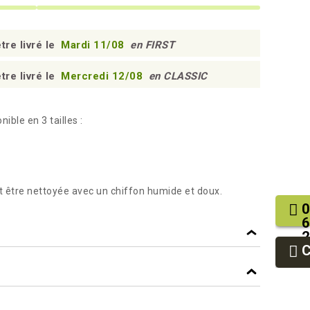
tre livré le
Mardi 11/08
en FIRST
tre livré le
Mercredi 12/08
en CLASSIC
ble en 3 tailles :
ut être nettoyée avec un chiffon humide et doux.
0
6
2
9
9