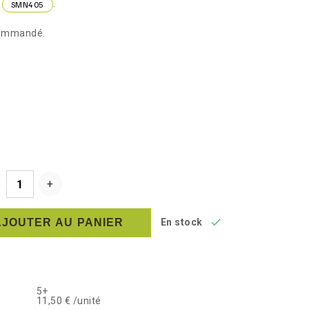
e
.
SMN405
commandé.

AJOUTER AU PANIER
En stock
5+
11,50 € /unité