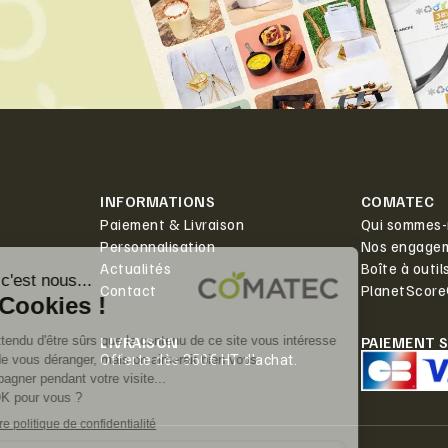
INFORMATIONS
COMATEC
Paiement & Livraison
Qui sommes-
Personnalisation
Nos engage
Actualités
Boîte à outil
Contact
PlanetScor
LIVRAISON
PAIEMENT 
Offerte dès 350€ HT d'achat.