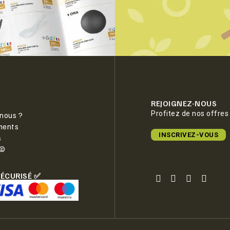
REJOIGNEZ-NOUS
Profitez de nos offres
nous ?
ments
INSCRIVEZ-VOUS
s
e©
SÉCURISÉ ✅