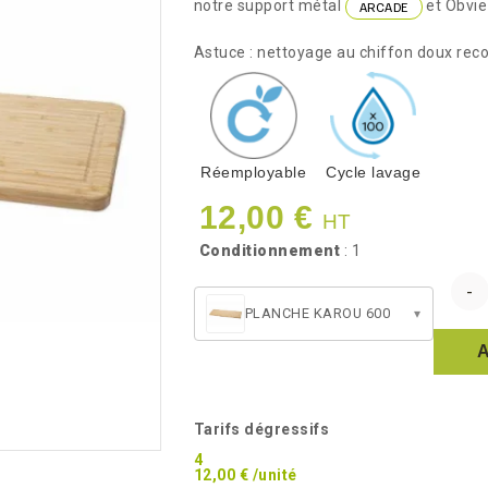
notre support métal
et Obvi
ARCADE
Astuce : nettoyage au chiffon doux re
Réemployable
Cycle lavage
12,00 €
HT
Conditionnement
: 1
PLANCHE KAROU 600
▾
Tarifs dégressifs
4
12,00 € /unité