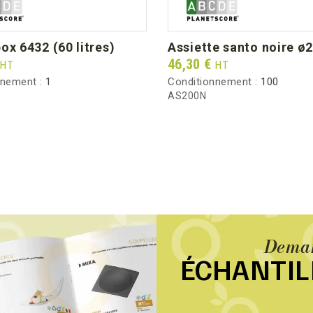
Poids brut au carton (kg)
box 6432 (60 litres)
assiette santo noire ø
Prix
46,30 €
HT
HT
nnement :
1
Conditionnement :
100
AS200N
Deman
ÉCHANTI