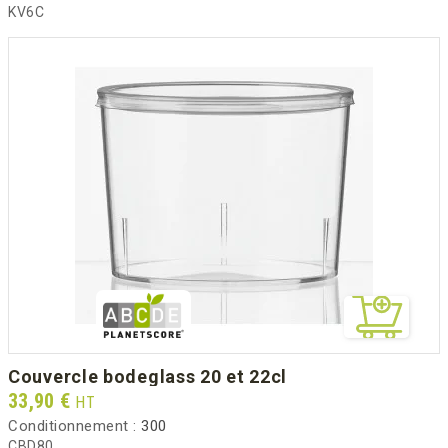
KV6C
couvercle bodeglass 20 et 22cl
Prix
33,90 €
HT
Conditionnement :
300
CBD80