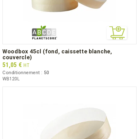
woodbox 45cl (fond, caissette blanche,
couvercle)
Prix
51,05 €
HT
Conditionnement :
50
WB120L