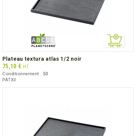
plateau textura atlas 1/2 noir
Prix
75,10 €
HT
Conditionnement :
50
PATXII