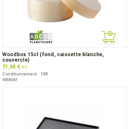
woodbox 15cl (fond, caissette blanche,
couvercle)
Prix
71,90 €
HT
Conditionnement :
100
WB86M