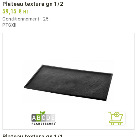
plateau textura gn 1/2
Prix
59,15 €
HT
Conditionnement :
25
PTGXII
plateau textura gn 1/1