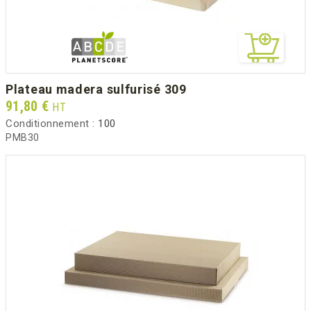
plateau madera sulfurisé 309
Prix
91,80 €
HT
Conditionnement :
100
PMB30