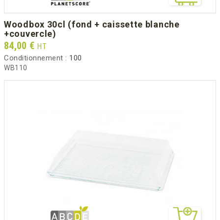
woodbox 30cl (fond + caissette blanche
+couvercle)
Prix
84,00 €
HT
Conditionnement :
100
WB110