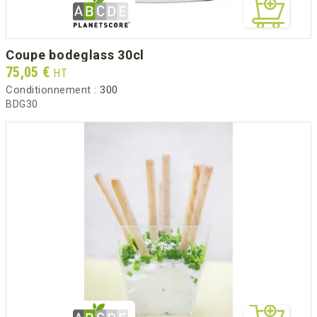
coupe bodeglass 30cl
Prix
75,05 €
HT
Conditionnement :
300
BDG30