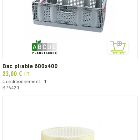
bac pliable 600x400
Prix
23,00 €
HT
Conditionnement :
1
BP6420