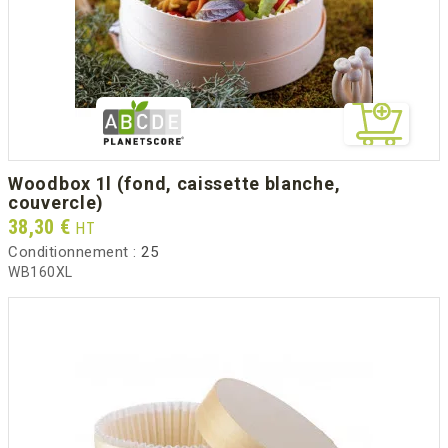
woodbox 1l (fond, caissette blanche,
couvercle)
Prix
38,30 €
HT
Conditionnement :
25
WB160XL