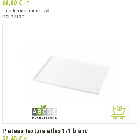
Prix
68,80 €
HT
Conditionnement :
50
PCL2719C
plateau textura atlas 1/1 blanc
Prix
52,45 €
HT