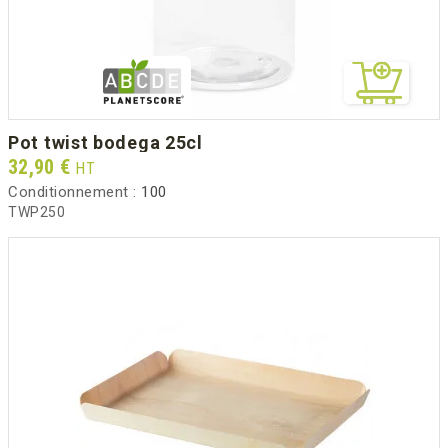
pot twist bodega 25cl
Prix
32,90 €
HT
Conditionnement :
100
TWP250