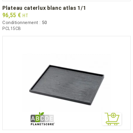
plateau caterlux blanc atlas 1/1
Prix
96,55 €
HT
Conditionnement :
50
PCL15CB