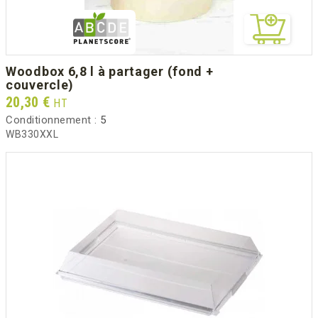
woodbox 6,8 l à partager (fond +
couvercle)
Prix
20,30 €
HT
Conditionnement :
5
WB330XXL