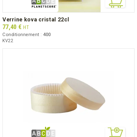
verrine kova cristal 22cl
Prix
77,40 €
HT
Conditionnement :
400
KV22