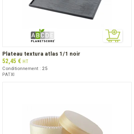
plateau textura atlas 1/1 noir
Prix
52,45 €
HT
Conditionnement :
25
PATXI