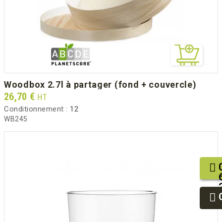
woodbox 2.7l à partager (fond + couvercle)
Prix
26,70 €
HT
Conditionnement :
12
WB245