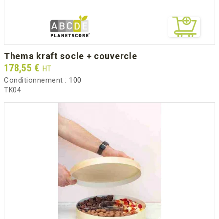
thema kraft socle + couvercle
Prix
178,55 €
HT
Conditionnement :
100
TK04