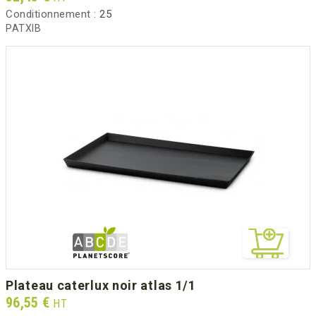
Conditionnement :
25
PATXIB
plateau caterlux noir atlas 1/1
Prix
96,55 €
HT