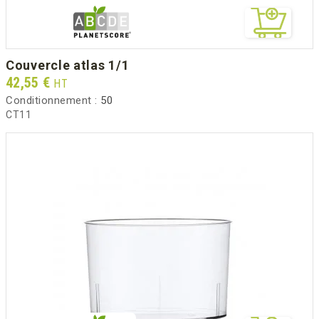
couvercle atlas 1/1
Prix
42,55 €
HT
Conditionnement :
50
CT11