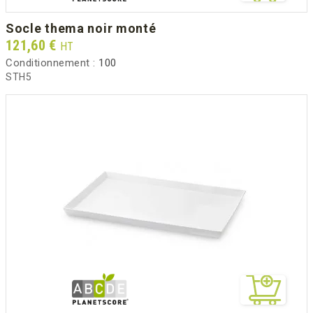
socle thema noir monté
Prix
121,60 €
HT
Conditionnement :
100
STH5