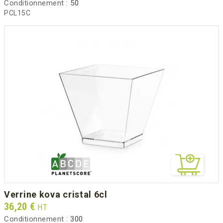
Conditionnement :
50
PCL15C
verrine kova cristal 6cl
Prix
36,20 €
HT
Conditionnement :
300