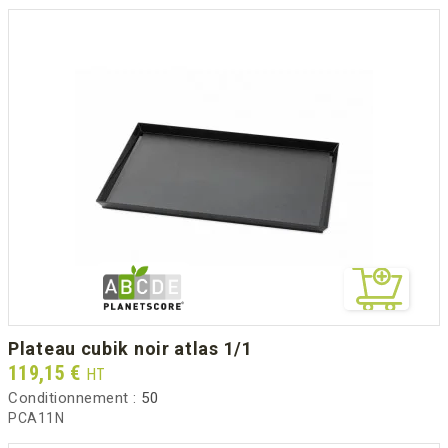
plateau cubik noir atlas 1/1
Prix
119,15 €
HT
Conditionnement :
50
PCA11N