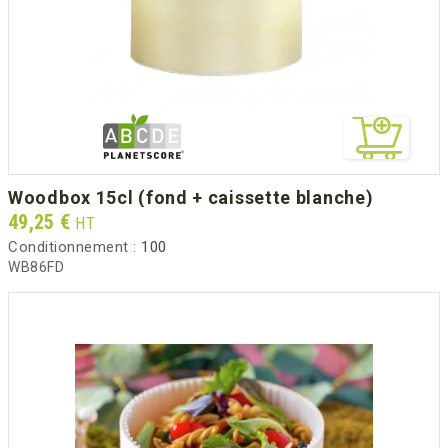
woodbox 15cl (fond + caissette blanche)
Prix
49,25 €
HT
Conditionnement :
100
WB86FD