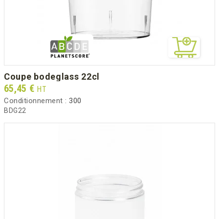
coupe bodeglass 22cl
Prix
65,45 €
HT
Conditionnement :
300
BDG22