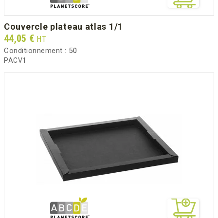
couvercle plateau atlas 1/1
Prix
44,05 €
HT
Conditionnement :
50
PACV1