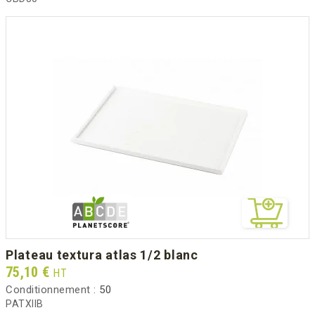
plateau textura atlas 1/2 blanc
Prix
75,10 €
HT
Conditionnement :
50
PATXIIB