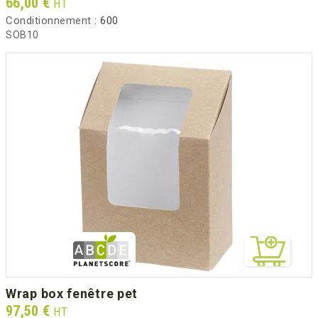
Prix
66,00 €
HT
Conditionnement :
600
SOB10
wrap box fenêtre pet
Prix
97,50 €
HT