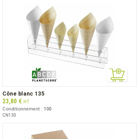
cône blanc 135
Prix
23,80 €
HT
Conditionnement :
100
CN130