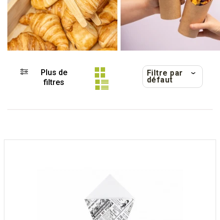
Plus de
Filtre par
défaut
filtres