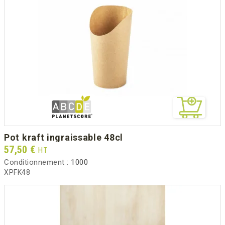
pot kraft ingraissable 48cl
Prix
57,50 €
HT
Conditionnement :
1000
XPFK48