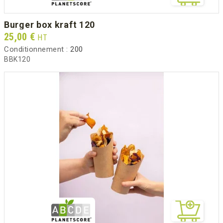
burger box kraft 120
Prix
25,00 €
HT
Conditionnement :
200
BBK120