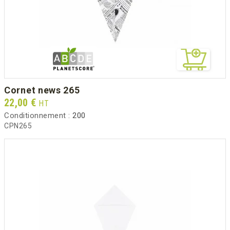
cornet news 265
Prix
22,00 €
HT
Conditionnement :
200
CPN265