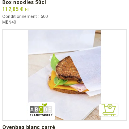
box noodles 50cl
Prix
112,05 €
HT
Conditionnement :
500
MBN40
ovenbag blanc carré