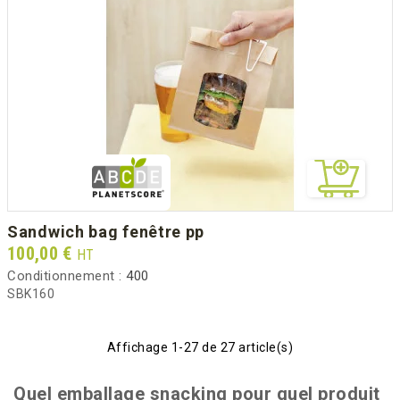
sandwich bag fenêtre pp
Prix
100,00 €
HT
Conditionnement :
400
SBK160
Affichage 1-27 de 27 article(s)
Quel emballage snacking pour quel produit