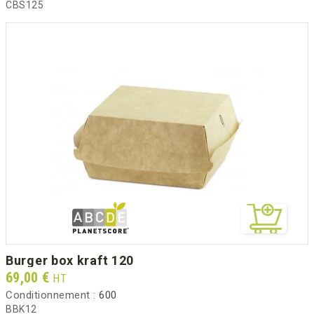
CBS125
burger box kraft 120
Prix
69,00 €
HT
Conditionnement :
600
BBK12