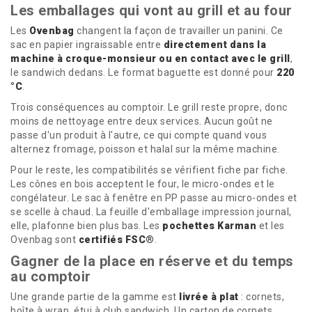
Les emballages qui vont au grill et au four
Les
Ovenbag
changent la façon de travailler un panini. Ce
sac en papier ingraissable entre
directement dans la
machine à croque-monsieur ou en contact avec le grill
,
le sandwich dedans. Le format baguette est donné pour
220
°C
.
Trois conséquences au comptoir. Le grill reste propre, donc
moins de nettoyage entre deux services. Aucun goût ne
passe d'un produit à l'autre, ce qui compte quand vous
alternez fromage, poisson et halal sur la même machine.
Pour le reste, les compatibilités se vérifient fiche par fiche.
Les cônes en bois acceptent le four, le micro-ondes et le
congélateur. Le sac à fenêtre en PP passe au micro-ondes et
se scelle à chaud. La feuille d'emballage impression journal,
elle, plafonne bien plus bas. Les
pochettes Karman
et les
Ovenbag sont
certifiés FSC®
.
Gagner de la place en réserve et du temps
au comptoir
Une grande partie de la gamme est
livrée à plat
: cornets,
boîte à wrap, étui à club sandwich. Un carton de cornets