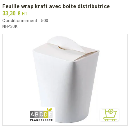
feuille wrap kraft avec boite distributrice
Prix
33,30 €
HT
Conditionnement :
500
NFP30K