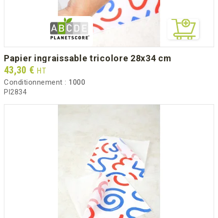
papier ingraissable tricolore 28x34 cm
Prix
43,30 €
HT
Conditionnement :
1000
PI2834