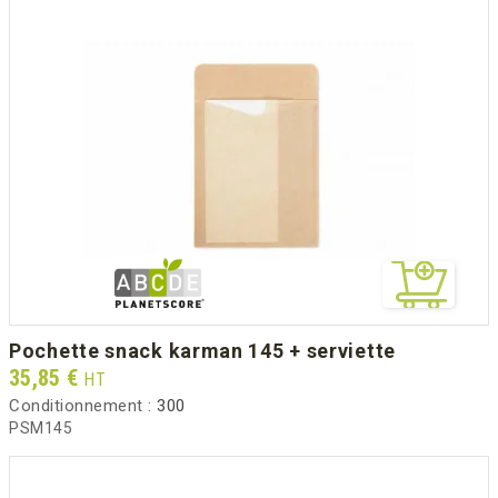
pochette snack karman 145 + serviette
Prix
35,85 €
HT
Conditionnement :
300
PSM145