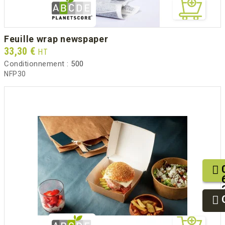
feuille wrap newspaper
Prix
33,30 €
HT
Conditionnement :
500
NFP30