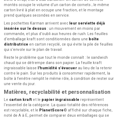
montés occupe le volume d'un carton de cornets ; le même
carton livré à plat en occupe une fraction, et le montage
prend quelques secondes en service.
Les pochettes Karman arrivent avec
leur serviette déjà
insérée sur le dessus
: un mouvement en moins par
commande, et plus d'oubli aux heures de rush. Les feuilles
d'emballage kraft sont conditionnées dans une
boîte
distributrice
en carton recyclé, ce qui évite la pile de feuilles
qui s'envole sur le plan de travail.
Reste le problème que tout le monde connaît : le sandwich
chaud qui se détrempe dans son papier. La feuille kraft
ingraissable laisse
l'humidité s'évacuer
au lieu de la retenir
contre le pain. Sur les produits à consommer rapidement, la
boîte à fenêtre remplit le même rôle, à condition de rester sur
une vente du jour.
Matières, recyclabilité et personnalisation
Le
carton kraft
et le
papier ingraissable
représentent
l'essentiel de la catégorie. La quasi-totalité des références
est recyclable, et le
PlanetScore©
affiché sur chaque fiche,
noté de A à E, permet de comparer deux emballages qui se