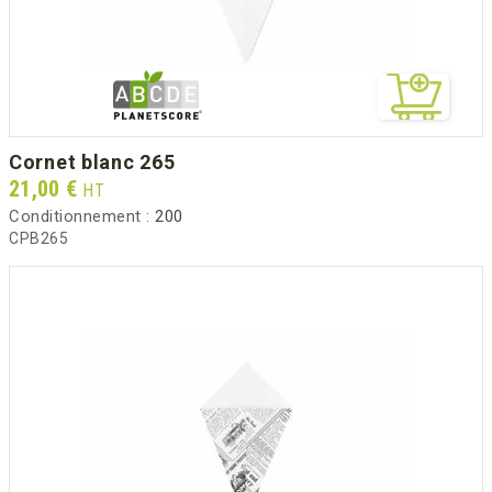
cornet blanc 265
Prix
21,00 €
HT
Conditionnement :
200
CPB265