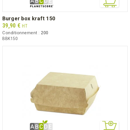
burger box kraft 150
Prix
39,90 €
HT
Conditionnement :
200
BBK150