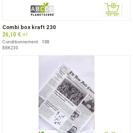
combi box kraft 230
Prix
26,10 €
HT
Conditionnement :
100
BBK230