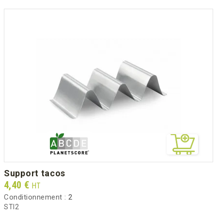
support tacos
Prix
4,40 €
HT
Conditionnement :
2
STI2