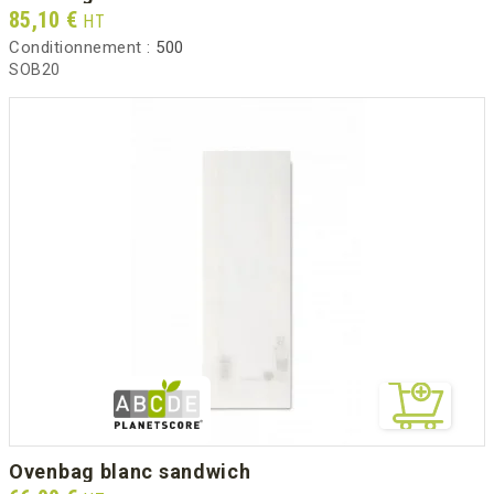
Prix
85,10 €
HT
Conditionnement :
500
SOB20
ovenbag blanc sandwich