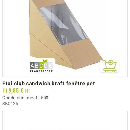
etui club sandwich kraft fenêtre pet
Prix
119,85 €
HT
Conditionnement :
500
SBC125