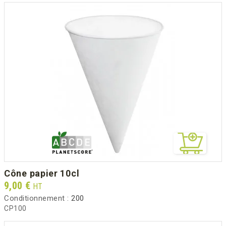
cône papier 10cl
Prix
9,00 €
HT
Conditionnement :
200
CP100