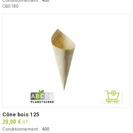
Conditionnement :
400
CBS180
cône bois 125
Prix
20,00 €
HT
Conditionnement :
400