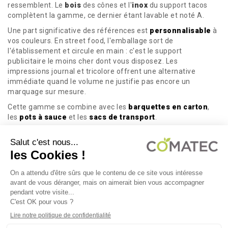
ressemblent. Le
bois
des cônes et l'
inox
du support tacos
complètent la gamme, ce dernier étant lavable et noté A.
Une part significative des références est
personnalisable
à
vos couleurs. En street food, l'emballage sort de
l'établissement et circule en main : c'est le support
publicitaire le moins cher dont vous disposez. Les
impressions journal et tricolore offrent une alternative
immédiate quand le volume ne justifie pas encore un
marquage sur mesure.
Cette gamme se combine avec les
barquettes en carton
,
les
pots à sauce
et les
sacs de transport
.
Comatec, fournisseur d'emballages
snacking
En snacking, l'erreur se paie en volume : une boîte trop juste
pour votre burger, une pochette qui ne prend pas votre panini,
et c'est un carton de plusieurs centaines de pièces
immobilisé.
Demandez vos échantillons gratuits
pour
tester avec vos produits et sur votre machine avant
d'engager le volume. Le
devis en ligne
couvre les gros
conditionnements et les projets personnalisés, et la
livraison