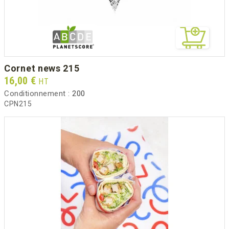
cornet news 215
Prix
16,00 €
HT
Conditionnement :
200
CPN215