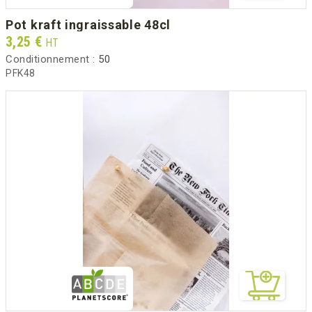
pot kraft ingraissable 48cl
Prix
3,25 €
HT
Conditionnement :
50
PFK48