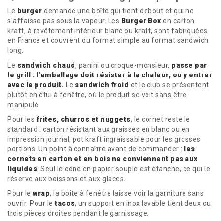
Le
burger
demande une boîte qui tient debout et qui ne
s'affaisse pas sous la vapeur. Les
Burger Box
en carton
kraft, à revêtement intérieur blanc ou kraft, sont fabriquées
en France et couvrent du format simple au format sandwich
long.
Le
sandwich chaud
, panini ou croque-monsieur,
passe par
le grill : l'emballage doit résister à la chaleur, ou y entrer
avec le produit.
Le
sandwich froid
et le club se présentent
plutôt en étui à fenêtre, où le produit se voit sans être
manipulé.
Pour les
frites, churros et nuggets
, le cornet reste le
standard : carton résistant aux graisses en blanc ou en
impression journal, pot kraft ingraissable pour les grosses
portions. Un point à connaître avant de commander :
les
cornets en carton et en bois ne conviennent pas aux
liquides
. Seul le cône en papier souple est étanche, ce qui le
réserve aux boissons et aux glaces.
Pour le
wrap
, la boîte à fenêtre laisse voir la garniture sans
ouvrir. Pour le
tacos
, un support en inox lavable tient deux ou
trois pièces droites pendant le garnissage.