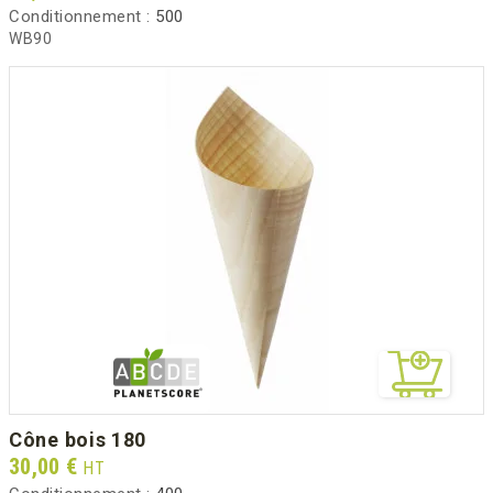
Conditionnement :
500
WB90
cône bois 180
Prix
30,00 €
HT