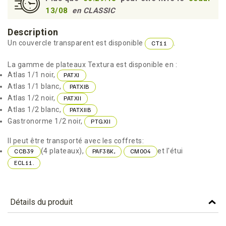
13/08
en CLASSIC
Description
Un couvercle transparent est disponible
.
CT11
La gamme de plateaux Textura est disponible en :
Atlas 1/1 noir,
PATXI
Atlas 1/1 blanc,
PATXIB
Atlas 1/2 noir,
PATXII
Atlas 1/2 blanc,
PATXIIB
Gastronorme 1/2 noir,
PTGXII
Il peut être transporté avec les coffrets:
(4 plateaux),
et l'étui
CCB39
PAF38K,
CM004
ECL11.
Détails du produit
Référence
PATXIB