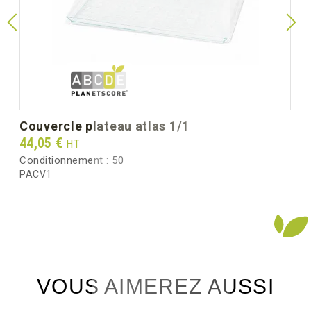
unitaire)
Poids unitaire (g)
220.7
Poids brut au carton (kg)
6.00
couvercle plateau atlas 1/1
Prix
44,05 €
HT
Conditionnement :
50
PACV1
VOUS AIMEREZ AUSSI