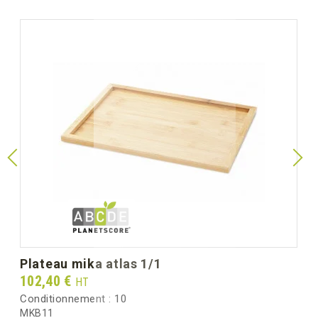
plateau mika atlas 1/1
Prix
102,40 €
HT
Conditionnement :
10
MKB11