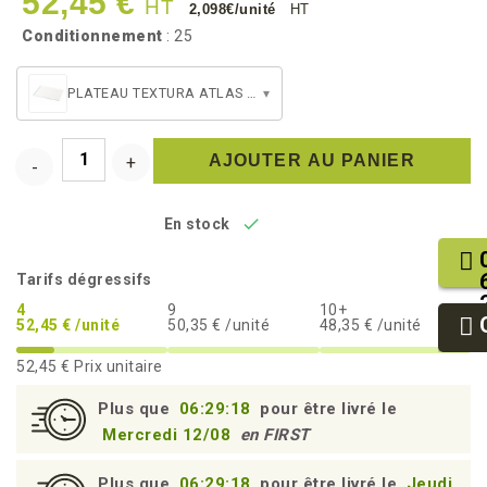
52,45 €
HT
2,098€/unité
HT
Conditionnement
: 25
PLATEAU TEXTURA ATLAS 1/1 BLANC
▾
AJOUTER AU PANIER

En stock
Tarifs dégressifs
4
9
10+
52,45 € /unité
50,35 € /unité
48,35 € /unité
52,45 €
Prix unitaire
Plus que
06:29:17
pour être livré le
Mercredi 12/08
en FIRST
Plus que
06:29:17
pour être livré le
Jeudi