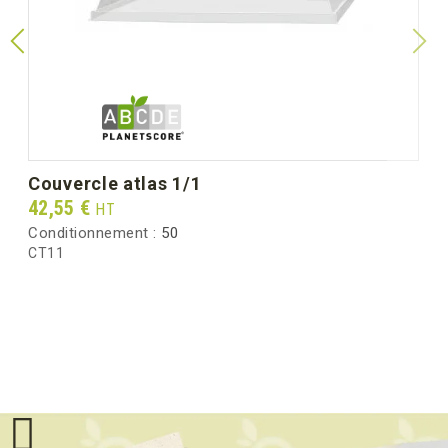
Poids unitaire (g)
2080.0
Poids brut au carton (kg)
2.08
couvercle atlas 1/1
Prix
42,55 €
HT
Conditionnement :
50
CT11