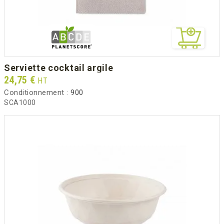
serviette cocktail argile
Prix
24,75 €
HT
Conditionnement :
900
SCA1000