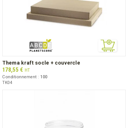
thema kraft socle + couvercle
Prix
178,55 €
HT
Conditionnement :
100
TK04