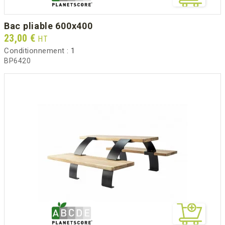
bac pliable 600x400
Prix
23,00 €
HT
Conditionnement :
1
BP6420