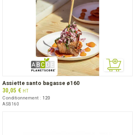
assiette santo bagasse ø160
Prix
30,05 €
HT
Conditionnement :
120
ASB160