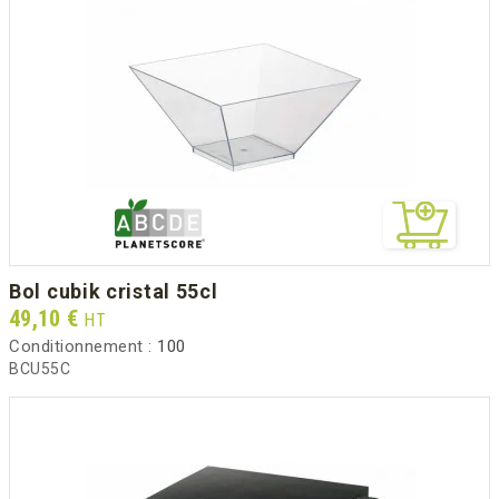
bol cubik cristal 55cl
Prix
49,10 €
HT
Conditionnement :
100
BCU55C