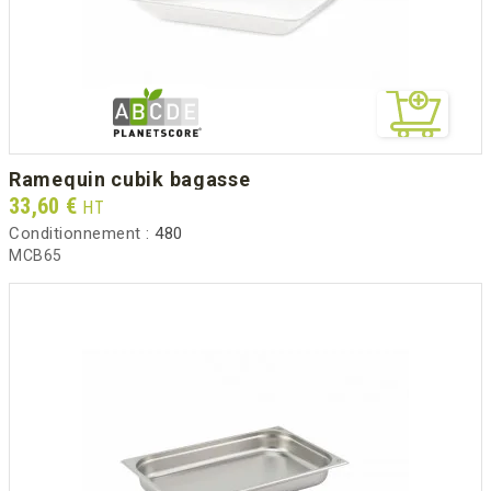
ramequin cubik bagasse
Prix
33,60 €
HT
Conditionnement :
480
MCB65