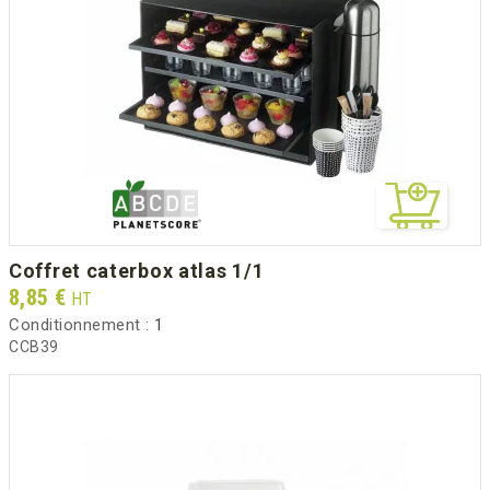
coffret caterbox atlas 1/1
Prix
8,85 €
HT
Conditionnement :
1
CCB39