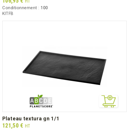
Prix
106,95 €
HT
Conditionnement :
100
KITFB
plateau textura gn 1/1
Prix
121,50 €
HT