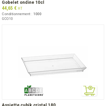
gobelet ondine 10cl
Prix
44,65 €
HT
Conditionnement :
1000
GCO10
assiette cubik cristal 180