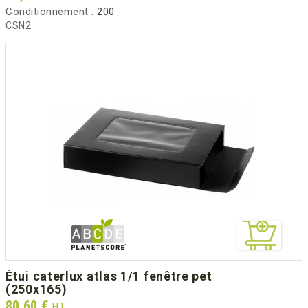
Conditionnement :
200
CSN2
étui caterlux atlas 1/1 fenêtre pet
(250x165)
Prix
80,60 €
HT