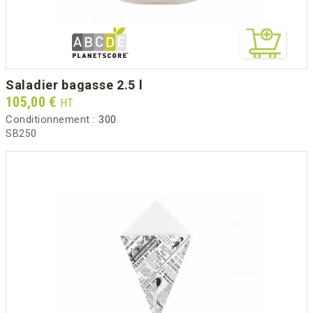
saladier bagasse 2.5 l
Prix
105,00 €
HT
Conditionnement :
300
SB250