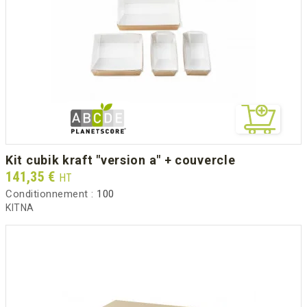
kit cubik kraft "version a" + couvercle
Prix
141,35 €
HT
Conditionnement :
100
KITNA