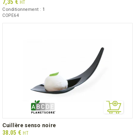
Prix
7,35 €
HT
Conditionnement :
1
COPE64
cuillère senso noire
Prix
38,05 €
HT