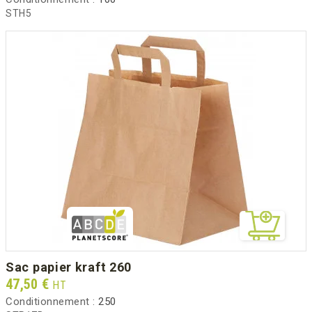
STH5
sac papier kraft 260
Prix
47,50 €
HT
Conditionnement :
250