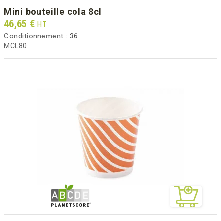
mini bouteille cola 8cl
Prix
46,65 €
HT
Conditionnement :
36
MCL80