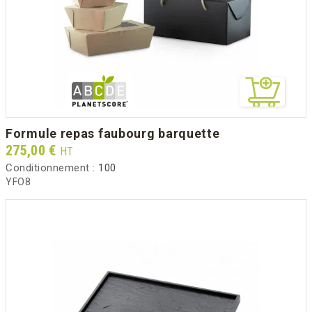
formule repas faubourg barquette
Prix
275,00 €
HT
Conditionnement :
100
YFO8