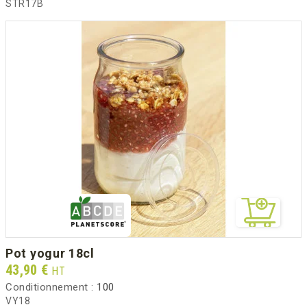
STR17B
pot yogur 18cl
Prix
43,90 €
HT
Conditionnement :
100
VY18