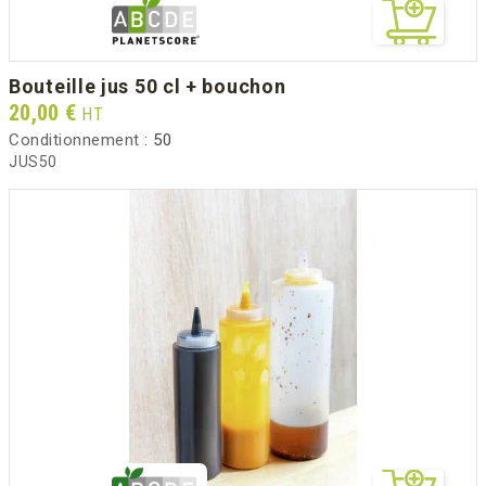
bouteille jus 50 cl + bouchon
Prix
20,00 €
HT
Conditionnement :
50
JUS50