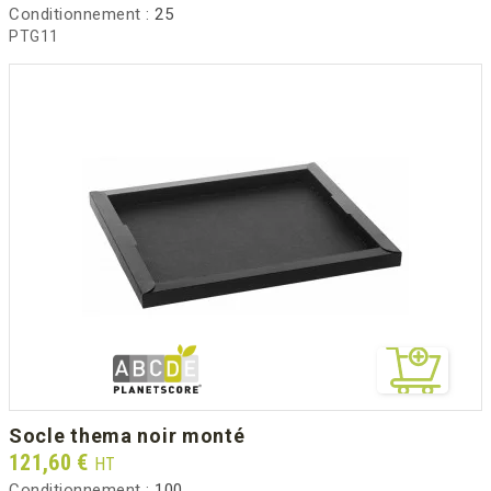
Conditionnement :
25
PTG11
socle thema noir monté
Prix
121,60 €
HT
Conditionnement :
100