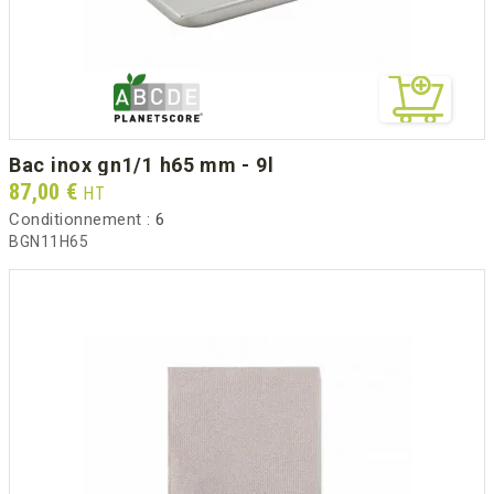
bac inox gn1/1 h65 mm - 9l
Prix
87,00 €
HT
Conditionnement :
6
BGN11H65