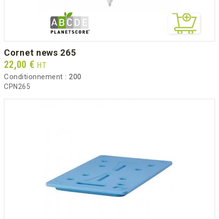
cornet news 265
Prix
22,00 €
HT
Conditionnement :
200
CPN265