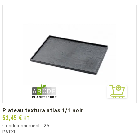
plateau textura atlas 1/1 noir
Prix
52,45 €
HT
Conditionnement :
25
PATXI