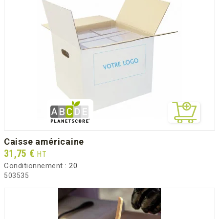
caisse américaine
Prix
31,75 €
HT
Conditionnement :
20
503535