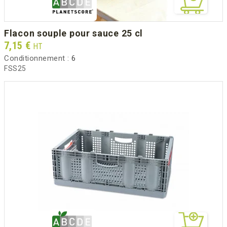
flacon souple pour sauce 25 cl
Prix
7,15 €
HT
Conditionnement :
6
FSS25