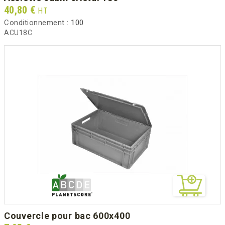
Prix
40,80 €
HT
Conditionnement :
100
ACU18C
couvercle pour bac 600x400