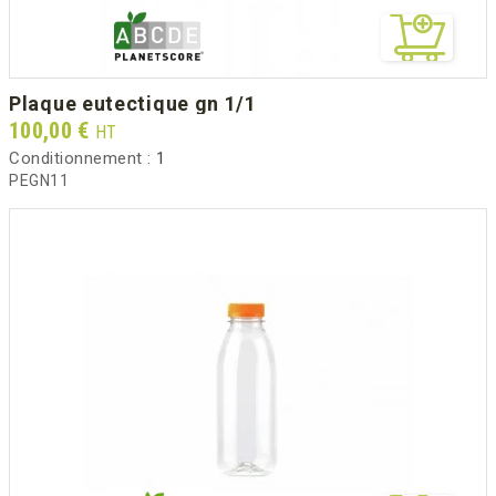
plaque eutectique gn 1/1
Prix
100,00 €
HT
Conditionnement :
1
PEGN11