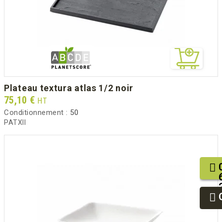
plateau textura atlas 1/2 noir
Prix
75,10 €
HT
Conditionnement :
50
PATXII