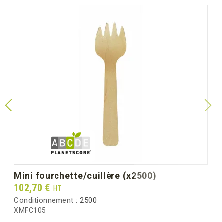
mini fourchette/cuillère (x2500)
Prix
102,70 €
HT
Conditionnement :
2500
XMFC105