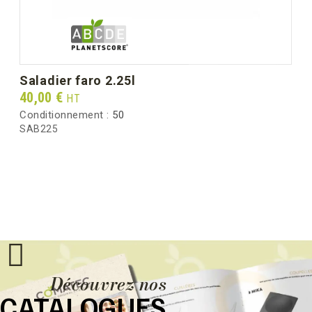
saladier faro 2.25l
Prix
40,00 €
HT
Conditionnement :
50
SAB225
Découvrez nos
CATALOGUES