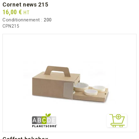
cornet news 215
Prix
16,00 €
HT
Conditionnement :
200
CPN215