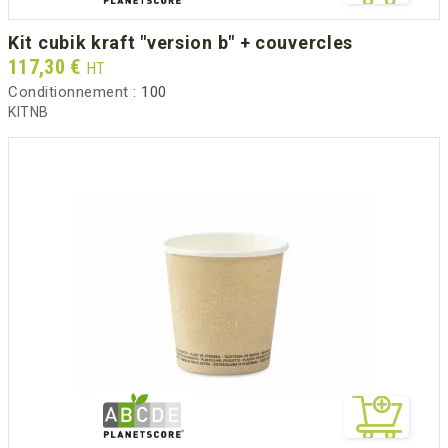
kit cubik kraft "version b" + couvercles
Prix
117,30 €
HT
Conditionnement :
100
KITNB