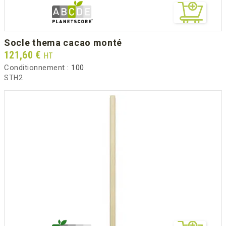
socle thema cacao monté
Prix
121,60 €
HT
Conditionnement :
100
STH2