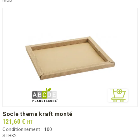
socle thema kraft monté
Prix
121,60 €
HT
Conditionnement :
100
STHK2