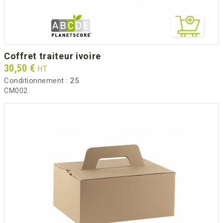
coffret traiteur ivoire
Prix
30,50 €
HT
Conditionnement :
25
CM002