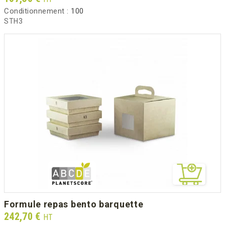
Conditionnement :
100
STH3
formule repas bento barquette
Prix
242,70 €
HT