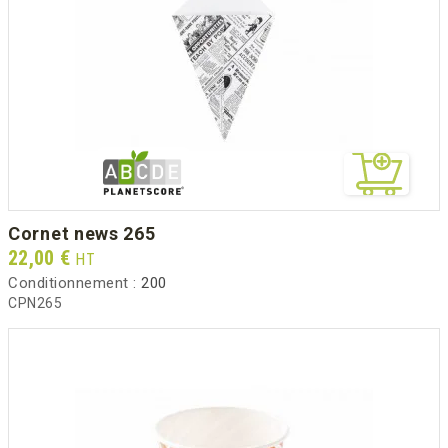
cornet news 265
Prix
22,00 €
HT
Conditionnement :
200
CPN265