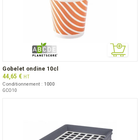
gobelet ondine 10cl
Prix
44,65 €
HT
Conditionnement :
1000
GCO10