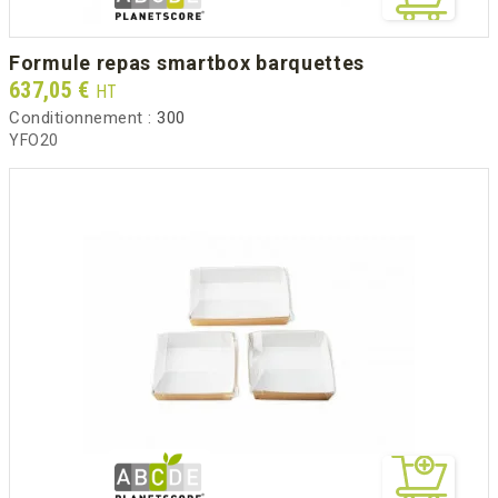
formule repas smartbox barquettes
Prix
637,05 €
HT
Conditionnement :
300
YFO20