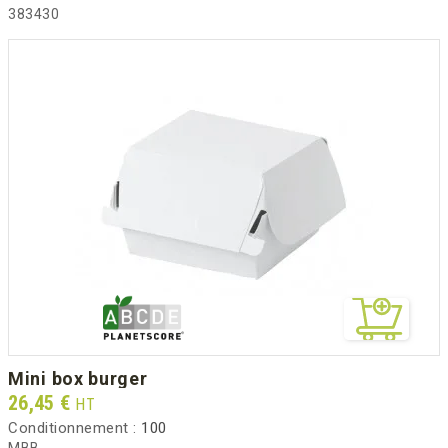
383430
mini box burger
Prix
26,45 €
HT
Conditionnement :
100
MBB