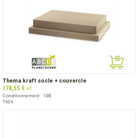
thema kraft socle + couvercle
Prix
178,55 €
HT
Conditionnement :
100
TK04