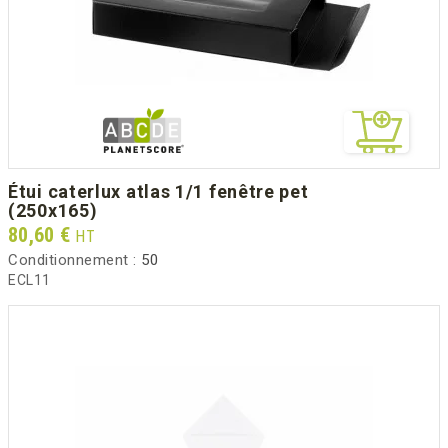
étui caterlux atlas 1/1 fenêtre pet
(250x165)
Prix
80,60 €
HT
Conditionnement :
50
ECL11