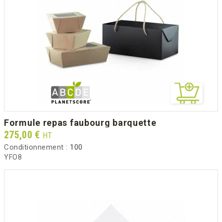
formule repas faubourg barquette
Prix
275,00 €
HT
Conditionnement :
100
YFO8