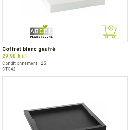
coffret blanc gaufré
Prix
29,90 €
HT
Conditionnement :
25
CTG42