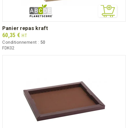
panier repas kraft
Prix
60,35 €
HT
Conditionnement :
50
FDK02