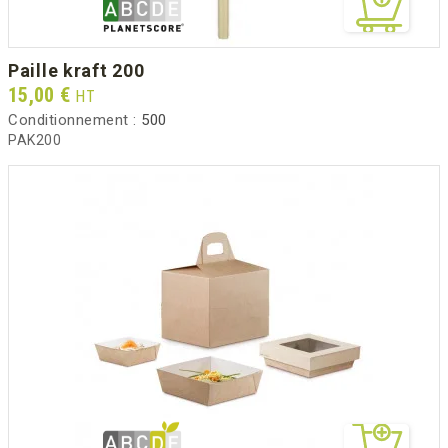
paille kraft 200
Prix
15,00 €
HT
Conditionnement :
500
PAK200