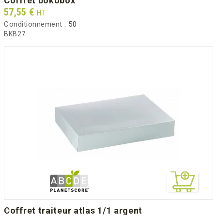
coffret bokobox
Prix
57,55 €
HT
Conditionnement :
50
BKB27
coffret traiteur atlas 1/1 argent