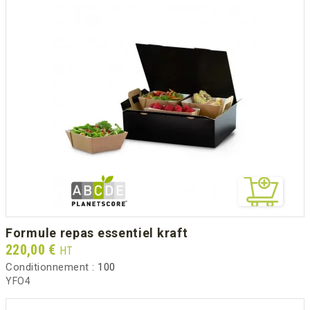
formule repas essentiel kraft
Prix
220,00 €
HT
Conditionnement :
100
YFO4