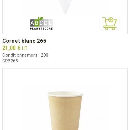
cornet blanc 265
Prix
21,00 €
HT
Conditionnement :
200
CPB265