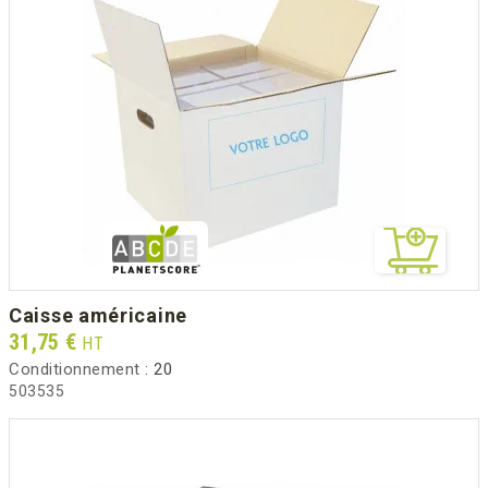
caisse américaine
Prix
31,75 €
HT
Conditionnement :
20
503535