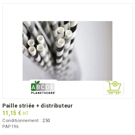
paille striée + distributeur
Prix
11,15 €
HT
Conditionnement :
250
PAP196