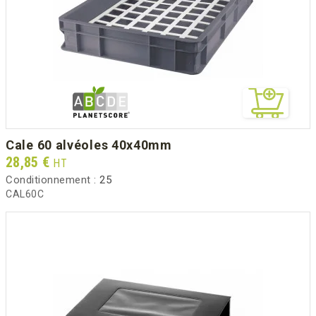
cale 60 alvéoles 40x40mm
Prix
28,85 €
HT
Conditionnement :
25
CAL60C