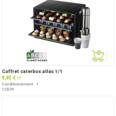
coffret caterbox atlas 1/1
Prix
8,85 €
HT
Conditionnement :
1
CCB39