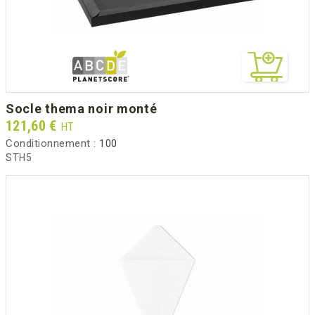
socle thema noir monté
Prix
121,60 €
HT
Conditionnement :
100
STH5