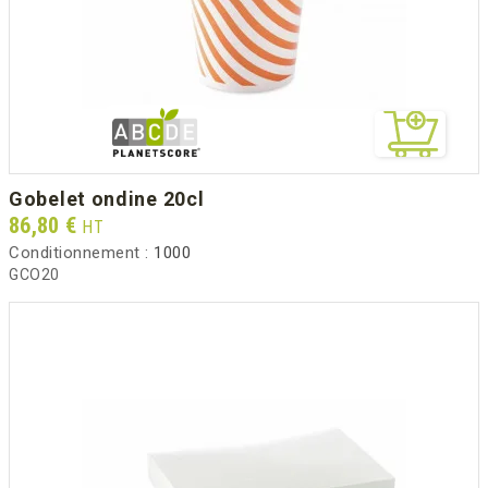
gobelet ondine 20cl
Prix
86,80 €
HT
Conditionnement :
1000
GCO20