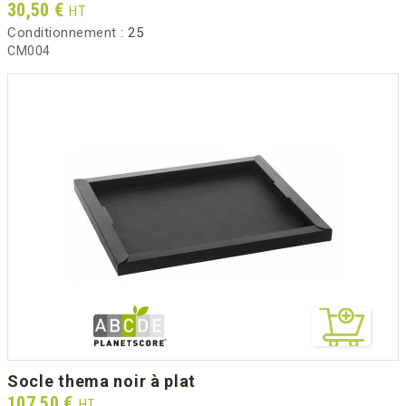
Prix
30,50 €
HT
Conditionnement :
25
CM004
socle thema noir à plat
Prix
107,50 €
HT