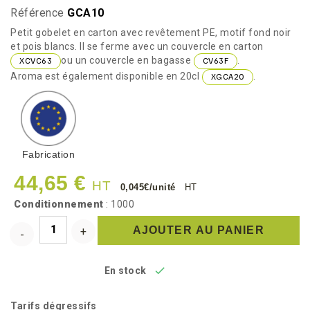
Référence
GCA10
Petit gobelet en carton avec revêtement PE, motif fond noir
et pois blancs. Il se ferme avec un couvercle en carton
ou un couvercle en bagasse
.
XCVC63
CV63F
Aroma est également disponible en 20cl
.
XGCA20
Fabrication
44,65 €
HT
0,045€/unité
HT
Conditionnement
: 1000
AJOUTER AU PANIER

En stock
Tarifs dégressifs