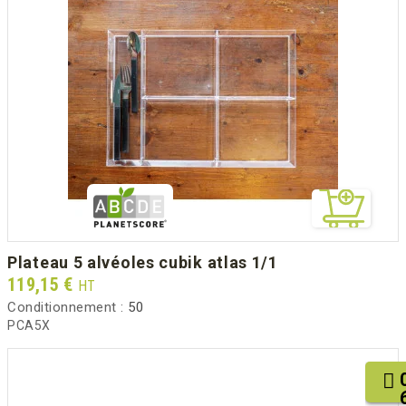
plateau 5 alvéoles cubik atlas 1/1
Prix
119,15 €
HT
Conditionnement :
50
PCA5X