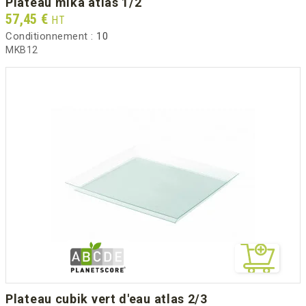
plateau mika atlas 1/2
Prix
57,45 €
HT
Conditionnement :
10
MKB12
plateau cubik vert d'eau atlas 2/3