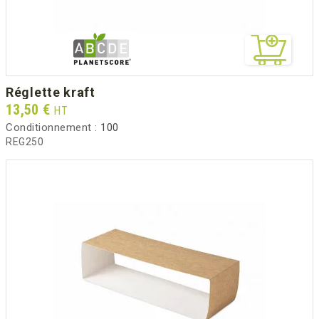
réglette kraft
Prix
13,50 €
HT
Conditionnement :
100
REG250