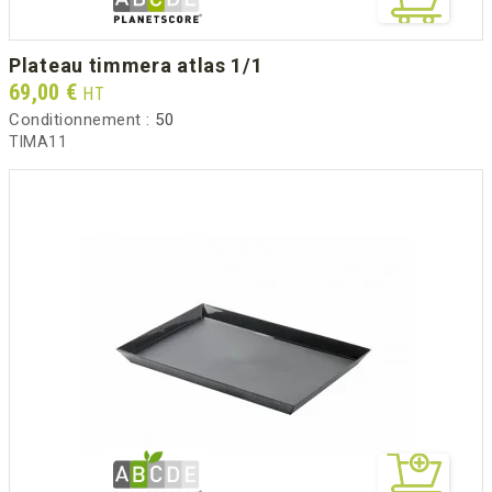
plateau timmera atlas 1/1
Prix
69,00 €
HT
Conditionnement :
50
TIMA11