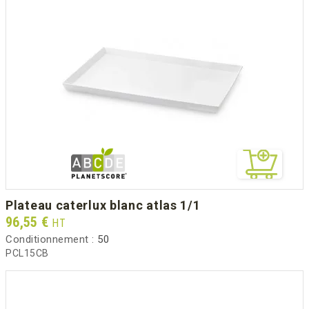
plateau caterlux blanc atlas 1/1
Prix
96,55 €
HT
Conditionnement :
50
PCL15CB