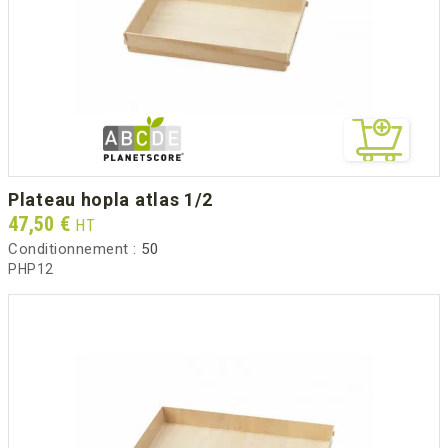
plateau hopla atlas 1/2
Prix
47,50 €
HT
Conditionnement :
50
PHP12