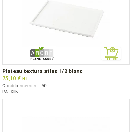
plateau textura atlas 1/2 blanc
Prix
75,10 €
HT
Conditionnement :
50
PATXIIB