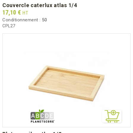
couvercle caterlux atlas 1/4
Prix
17,10 €
HT
Conditionnement :
50
CPL27