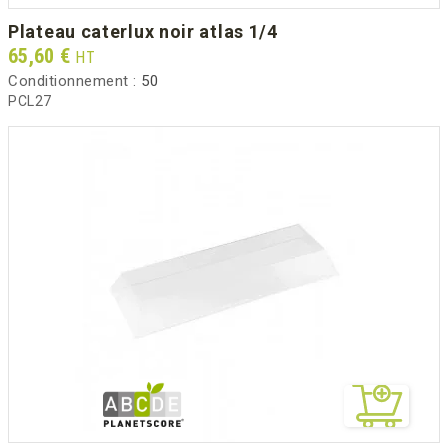
plateau caterlux noir atlas 1/4
Prix
65,60 €
HT
Conditionnement :
50
PCL27