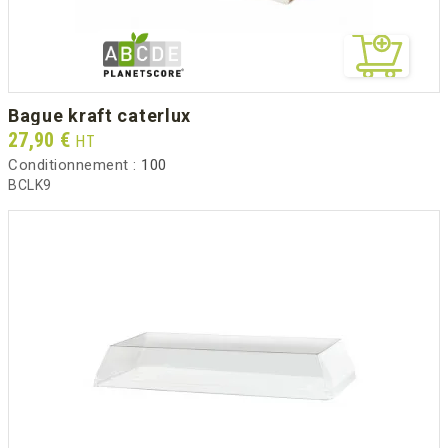
bague kraft caterlux
Prix
27,90 €
HT
Conditionnement :
100
BCLK9