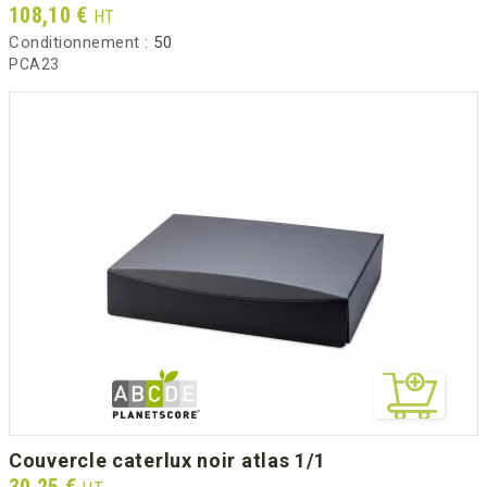
Prix
108,10 €
HT
Conditionnement :
50
PCA23
couvercle caterlux noir atlas 1/1
Prix
30,25 €