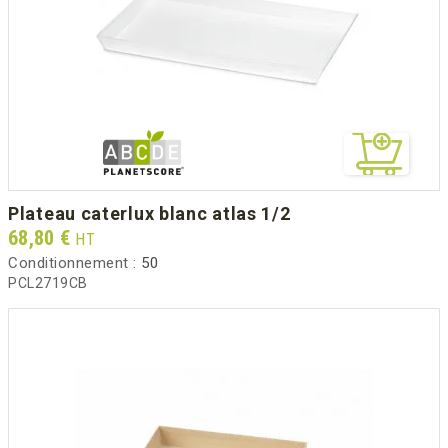
plateau caterlux blanc atlas 1/2
Prix
68,80 €
HT
Conditionnement :
50
PCL2719CB