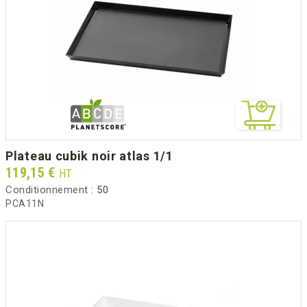
plateau cubik noir atlas 1/1
Prix
119,15 €
HT
Conditionnement :
50
PCA11N