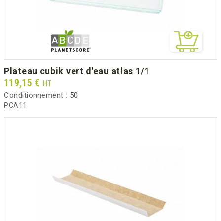
plateau cubik vert d'eau atlas 1/1
Prix
119,15 €
HT
Conditionnement :
50
PCA11