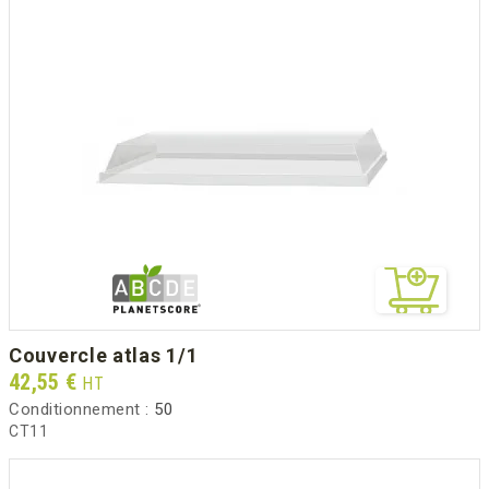
couvercle atlas 1/1
Prix
42,55 €
HT
Conditionnement :
50
CT11