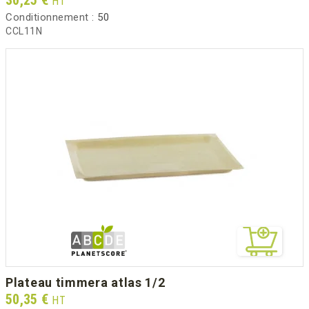
HT
Conditionnement :
50
CCL11N
plateau timmera atlas 1/2
Prix
50,35 €
HT