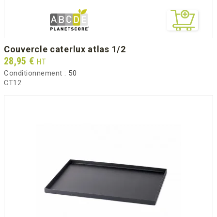
couvercle caterlux atlas 1/2
Prix
28,95 €
HT
Conditionnement :
50
CT12