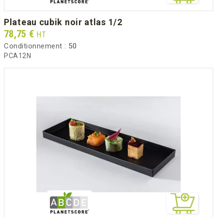
plateau cubik noir atlas 1/2
Prix
78,75 €
HT
Conditionnement :
50
PCA12N