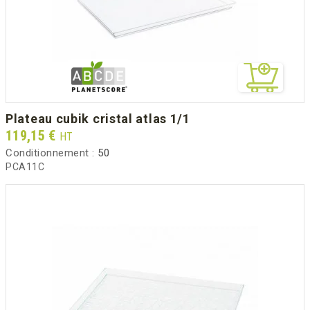
plateau cubik cristal atlas 1/1
Prix
119,15 €
HT
Conditionnement :
50
PCA11C