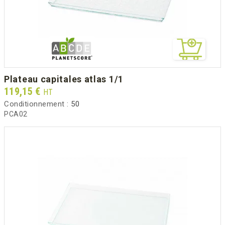
plateau capitales atlas 1/1
Prix
119,15 €
HT
Conditionnement :
50
PCA02