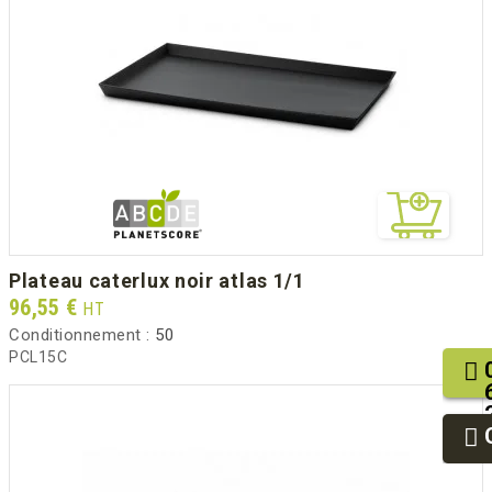
plateau caterlux noir atlas 1/1
Prix
96,55 €
HT
Conditionnement :
50
PCL15C