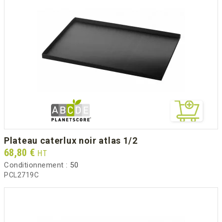
plateau caterlux noir atlas 1/2
Prix
68,80 €
HT
Conditionnement :
50
PCL2719C