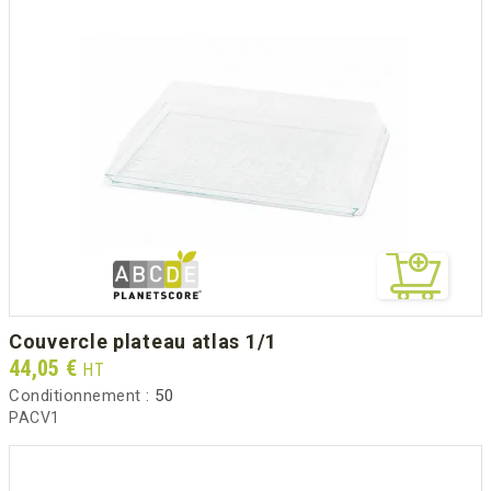
couvercle plateau atlas 1/1
Prix
44,05 €
HT
Conditionnement :
50
PACV1