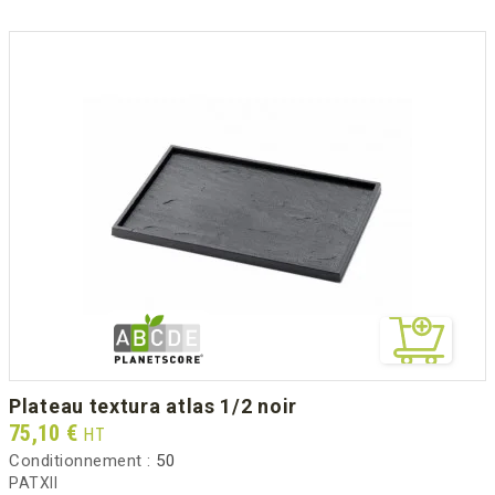
plateau textura atlas 1/2 noir
Prix
75,10 €
HT
Conditionnement :
50
PATXII