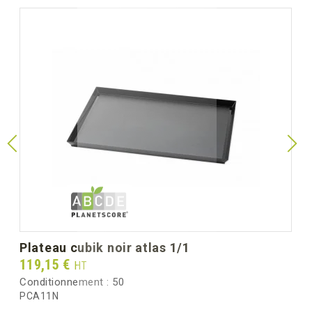
plateau cubik noir atlas 1/1
Prix
119,15 €
HT
Conditionnement :
50
PCA11N