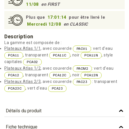
11/08
en FIRST
Plus que
17:01:13
pour être livré le
Mercredi 12/08
en CLASSIC
Description
La gamme est composée de :
Plateaux Atlas 1/1
, avec couvercle
: vert d'eau
PACV1
, transparent
, noir
, style
PCA11
PCA11C
PCA11N
capitales
PCA02
Plateaux Atlas 1/2
, avec couvercle
: vert d'eau
PACM2
, transparent
, noir
PCA12
PCA12C
PCA12N
Plateaux Atlas 2/3
, avec couvercle
: transparent
PAC23
, vert d'eau
PCA23C
PCA23
Détails du produit
Référence
PCA11C
Fiche technique