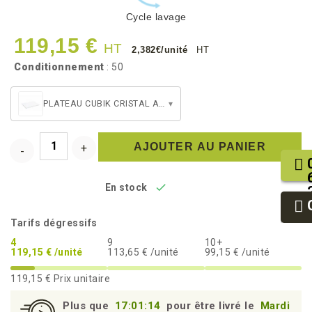
Cycle lavage
119,15 €
HT
2,382€/unité
HT
Conditionnement
: 50
PLATEAU CUBIK CRISTAL ATLAS 1/1
▾
AJOUTER AU PANIER

En stock
Tarifs dégressifs
4
9
10+
119,15 € /unité
113,65 € /unité
99,15 € /unité
119,15 €
Prix unitaire
Plus que
17:01:13
pour être livré le
Mardi