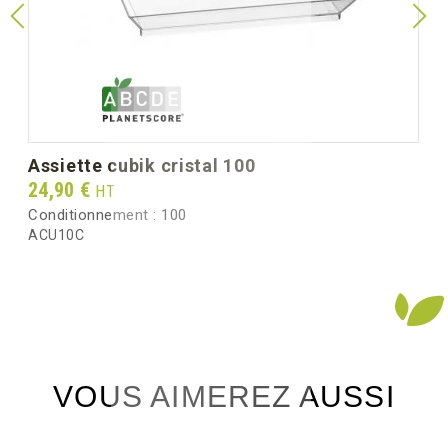
unitaire)
Poids unitaire (g)
208.0
Poids brut au carton (kg)
11.20
assiette cubik cristal 100
Prix
24,90 €
HT
Conditionnement :
100
ACU10C
VOUS AIMEREZ AUSSI