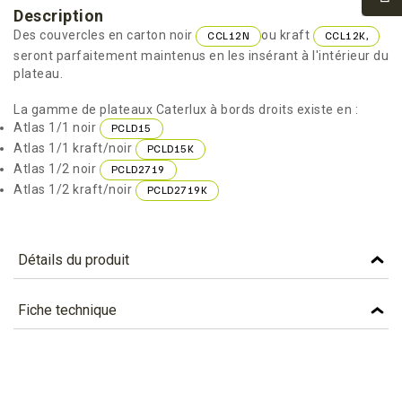
Description
Des couvercles en carton noir
ou kraft
CCL12N
CCL12K,
seront parfaitement maintenus en les insérant à l'intérieur du
plateau.
La gamme de plateaux Caterlux à bords droits existe en :
Atlas 1/1 noir
PCLD15
Atlas 1/1 kraft/noir
PCLD15K
Atlas 1/2 noir
PCLD2719
Atlas 1/2 kraft/noir
PCLD2719K
Détails du produit
Référence
PCLD2719K
Fiche technique
Caractéristiques
TÉLÉCHARGEMENT
Couleur
KRAFT
pcld2719k_fiche_technique_fr.pdf
Téléchargement (305.88k)