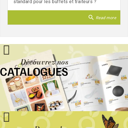
standard pour les buffets et traiteurs ?
search
Read more
Découvrez nos
CATALOGUES