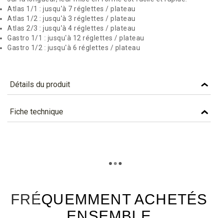
Atlas 1/1 : jusqu'à 7 réglettes / plateau
Atlas 1/2 : jusqu'à 3 réglettes / plateau
Atlas 2/3 : jusqu'à 4 réglettes / plateau
Gastro 1/1 : jusqu'à 12 réglettes / plateau
Gastro 1/2 : jusqu'à 6 réglettes / plateau
Détails du produit
Référence
REG250
Fiche technique
Caractéristiques
TÉLÉCHARGEMENT
Couleur
KRAFT
reg250_fiche_technique_fr.pdf
Téléchargement (303.79k)
Matière
CARTON
Lettre Planetscore
B - En savoir plus...
FRÉQUEMMENT ACHETÉS
ENSEMBLE
Température mini
-18