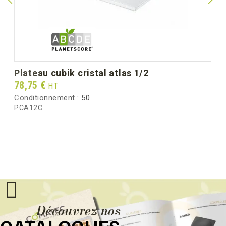
plateau cubik cristal atlas 1/2
Prix
78,75 €
HT
Conditionnement :
50
PCA12C
Découvrez nos