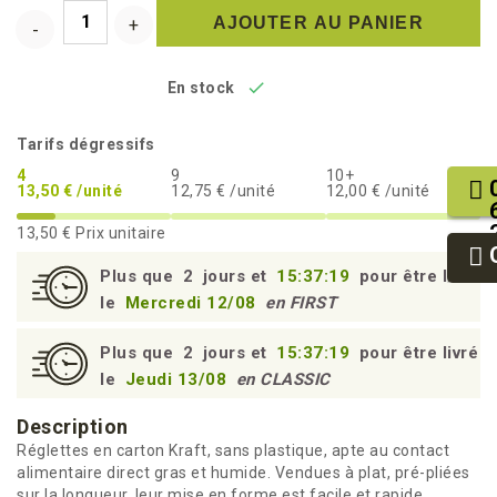
AJOUTER AU PANIER

En stock
Tarifs dégressifs
4
9
10+
13,50 € /unité
12,75 € /unité
12,00 € /unité
13,50 €
Prix unitaire
Plus que
2
jours et
15:37:18
pour être livré
le
Mercredi 12/08
en FIRST
Plus que
2
jours et
15:37:18
pour être livré
le
Jeudi 13/08
en CLASSIC
Description
Réglettes en carton Kraft, sans plastique, apte au contact
alimentaire direct gras et humide. Vendues à plat, pré-pliées
sur la longueur, leur mise en forme est facile et rapide.