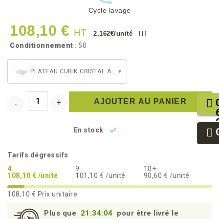
Cycle lavage
108,10 €
HT
2,162€/unité
HT
Conditionnement
: 50
PLATEAU CUBIK CRISTAL ATLAS 2/3
▾
AJOUTER AU PANIER

En stock
Tarifs dégressifs
4
9
10+
108,10 € /unité
101,10 € /unité
90,60 € /unité
108,10 €
Prix unitaire
Plus que
21:34:03
pour être livré le