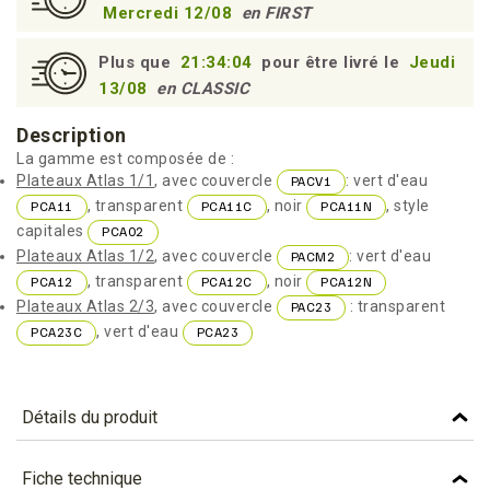
Mercredi 12/08
en FIRST
Plus que
21:34:03
pour être livré le
Jeudi
13/08
en CLASSIC
Description
La gamme est composée de :
Plateaux Atlas 1/1
, avec couvercle
: vert d'eau
PACV1
, transparent
, noir
, style
PCA11
PCA11C
PCA11N
capitales
PCA02
Plateaux Atlas 1/2
, avec couvercle
: vert d'eau
PACM2
, transparent
, noir
PCA12
PCA12C
PCA12N
Plateaux Atlas 2/3
, avec couvercle
: transparent
PAC23
, vert d'eau
PCA23C
PCA23
Détails du produit
Référence
PCA23C
Fiche technique