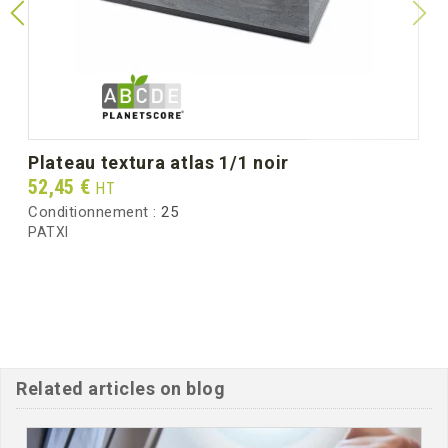
Poids unitaire (g)
106.8
Poids brut au carton (kg)
5.60
plateau textura atlas 1/1 noir
Prix
52,45 €
HT
Conditionnement :
25
PATXI
Related articles on blog