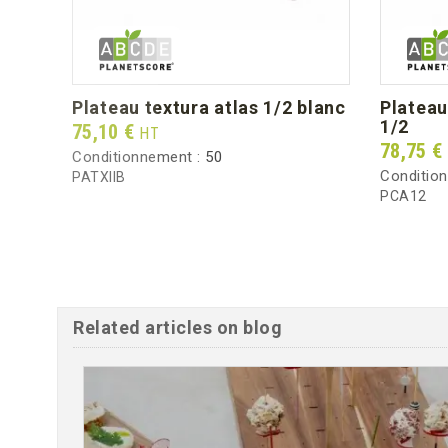
plateau textura atlas 1/2 blanc
plateau cubik vert d'eau atlas
1/2
Prix
75,10 €
HT
Prix
78,75 €
Conditionnement :
50
Conditio
PATXIIB
PCA12
Related articles on blog