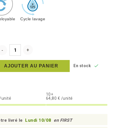
loyable
Cycle lavage

AJOUTER AU PANIER
En stock
10+
/unité
64,80 € /unité
tre livré le
Lundi 10/08
en FIRST