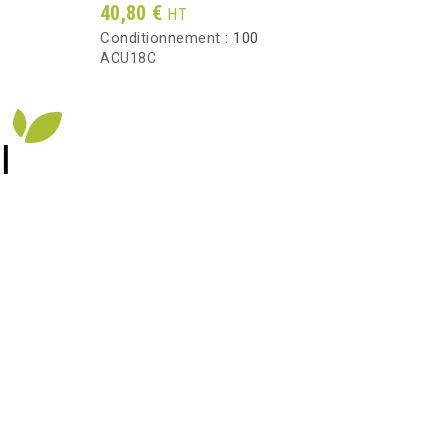
Prix
Prix
40,80 €
119,
HT
Conditionnement :
100
Condi
ACU18C
PCA1
I