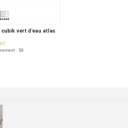
HT
nnement :
50