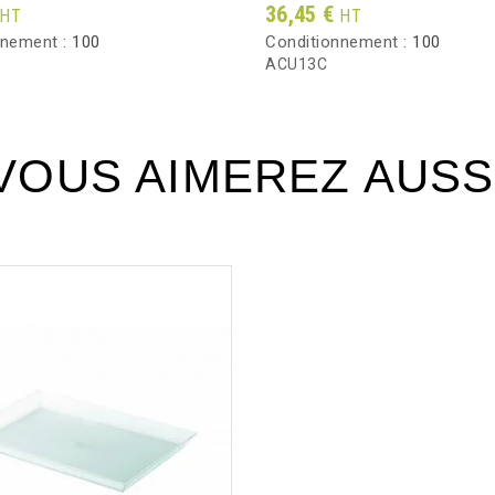
Prix
36,45 €
HT
HT
nnement :
100
Conditionnement :
100
ACU13C
VOUS AIMEREZ AUSS