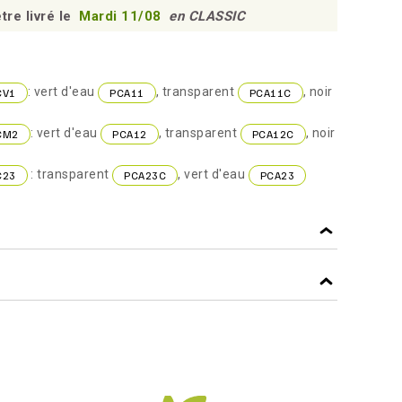
tre livré le
Mardi 11/08
en CLASSIC
: vert d'eau
, transparent
, noir
CV1
PCA11
PCA11C
: vert d'eau
, transparent
, noir
CM2
PCA12
PCA12C
: transparent
, vert d'eau
C23
PCA23C
PCA23
TRANSPARENT
f
PS