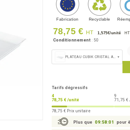
Fabrication
Recyclable
Réemp
78,75 €
HT
1,575€/unité
HT
Conditionnement
: 50
PLATEAU CUBIK CRISTAL ATLAS 1/2
▾
Tarifs dégressifs
4
9
78,75 € /unité
71,75 € 
78,75 €
Prix unitaire
Plus que
09:58:00
pour ê