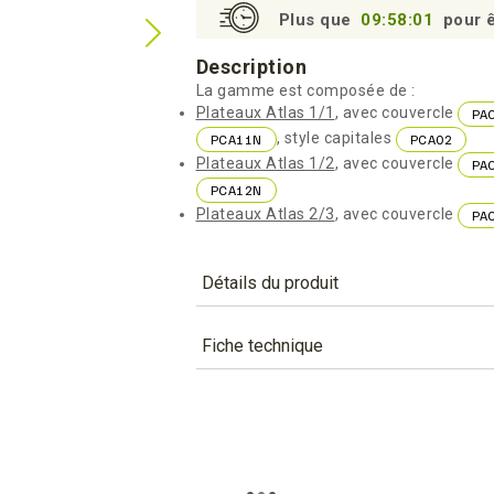
Plus que
09:58:00
pour ê
Description
La gamme est composée de :
Plateaux Atlas 1/1
, avec couvercle
PA
, style capitales
PCA11N
PCA02
Plateaux Atlas 1/2
, avec couvercle
PA
PCA12N
Plateaux Atlas 2/3
, avec couvercle
PA
Détails du produit
Référence
PCA12C
Fiche technique
Caractéristiques
TÉLÉCHARGEMENT
Couleur
pca12c_fiche_technique_fr.pd
Téléchargement (302.12k)
Matière