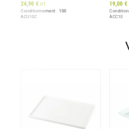
Prix
Prix
24,90 €
19,00 €
HT
Conditionnement :
100
Conditio
ACU10C
ACC10