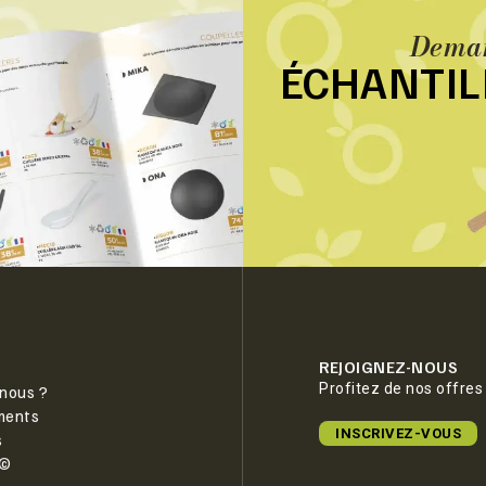
Deman
ÉCHANTI
REJOIGNEZ-NOUS
Profitez de nos offres
nous ?
ments
INSCRIVEZ-VOUS
s
e©