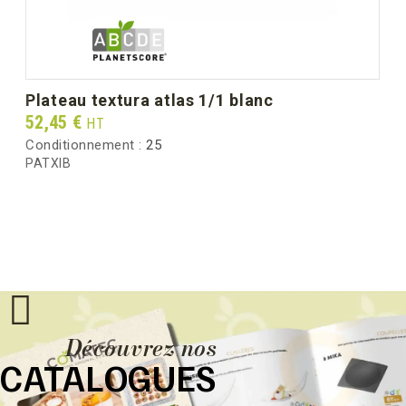
plateau textura atlas 1/1 blanc
Prix
52,45 €
HT
Conditionnement :
25
PATXIB
Découvrez nos
CATALOGUES