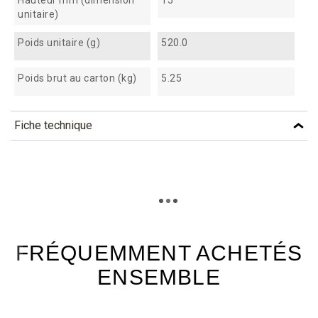
Hauteur mm (dimension
15
unitaire)
Poids unitaire (g)
520.0
Poids brut au carton (kg)
5.25
Fiche technique
TÉLÉCHARGEMENT
mkb11_fiche_technique_fr.pdf
Téléchargement (301.73k)
FRÉQUEMMENT ACHETÉS
ENSEMBLE