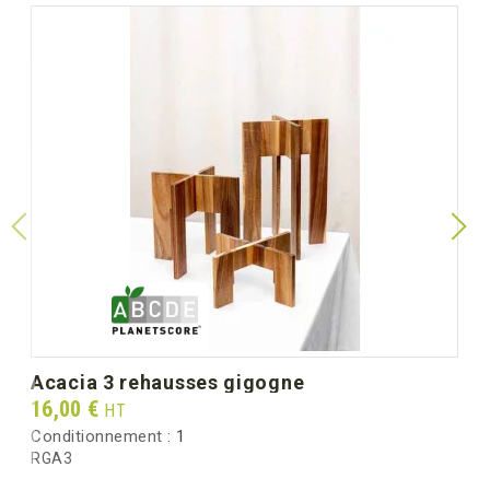
acacia 3 rehausses gigogne
Prix
16,00 €
HT
Conditionnement :
1
RGA3