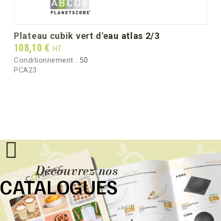
plateau cubik vert d'eau atlas 2/3
Prix
108,10 €
HT
Conditionnement :
50
PCA23
Découvrez nos
CATALOGUES