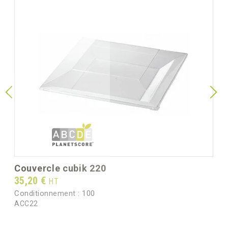
couvercle cubik 220
Prix
35,20 €
HT
Conditionnement :
100
ACC22