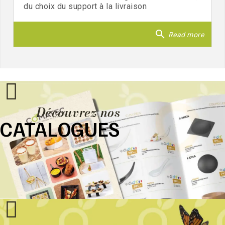
du choix du support à la livraison
search
Read more
Découvrez nos
CATALOGUES