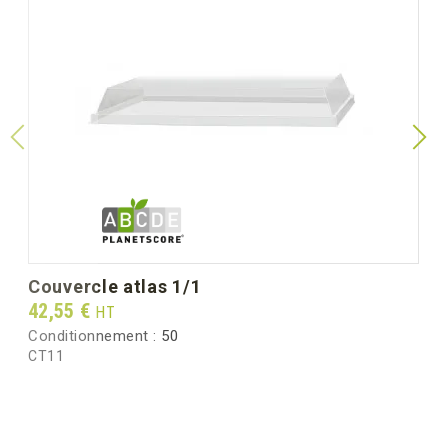
couvercle atlas 1/1
Prix
42,55 €
HT
Conditionnement :
50
CT11