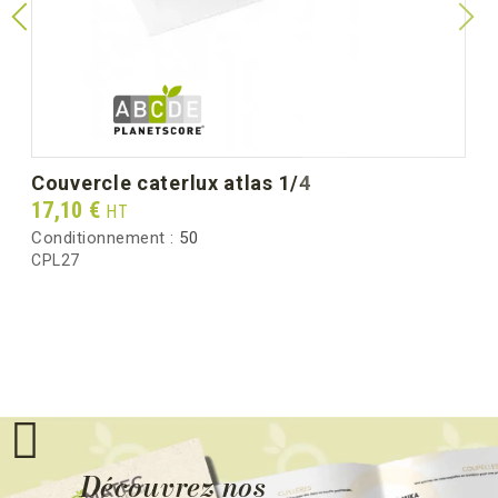
couvercle caterlux atlas 1/4
Prix
17,10 €
HT
Conditionnement :
50
CPL27
Découvrez nos