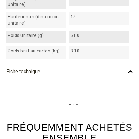
unitaire)
Hauteur mm (dimension
15
unitaire)
Poids unitaire (g)
51.0
Poids brut au carton (kg)
3.10
Fiche technique
TÉLÉCHARGEMENT
pcl27_fiche_technique_fr.pdf
Téléchargement (359.63k)
FRÉQUEMMENT ACHETÉS
ENSEMBLE