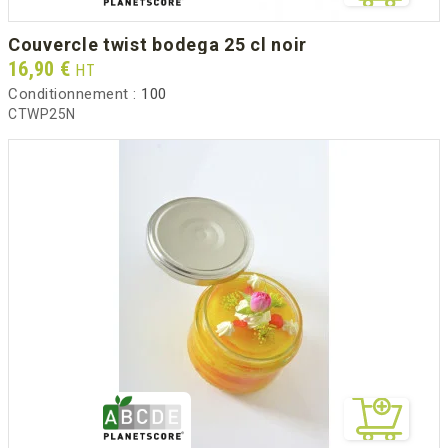
couvercle twist bodega 25 cl noir
Prix
16,90 €
HT
Conditionnement :
100
CTWP25N