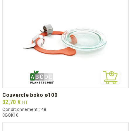
couvercle boko ø100
Prix
32,70 €
HT
Conditionnement :
48
CBOK10