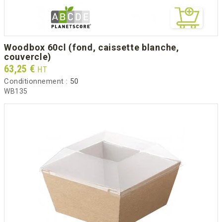
woodbox 60cl (fond, caissette blanche,
couvercle)
Prix
63,25 €
HT
Conditionnement :
50
WB135