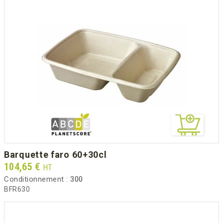
barquette faro 60+30cl
Prix
104,65 €
HT
Conditionnement :
300
BFR630