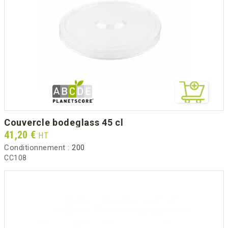
couvercle bodeglass 45 cl
Prix
41,20 €
HT
Conditionnement :
200
CC108