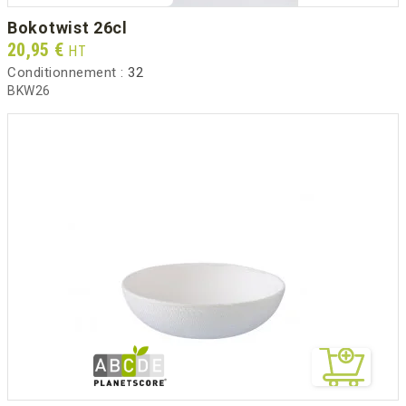
bokotwist 26cl
Prix
20,95 €
HT
Conditionnement :
32
BKW26