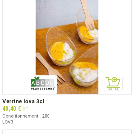
verrine lova 3cl
Prix
40,40 €
HT
Conditionnement :
200
LOV3