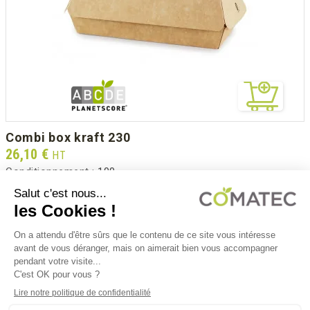
combi box kraft 230
Prix
26,10 €
HT
Conditionnement :
100
BBK230