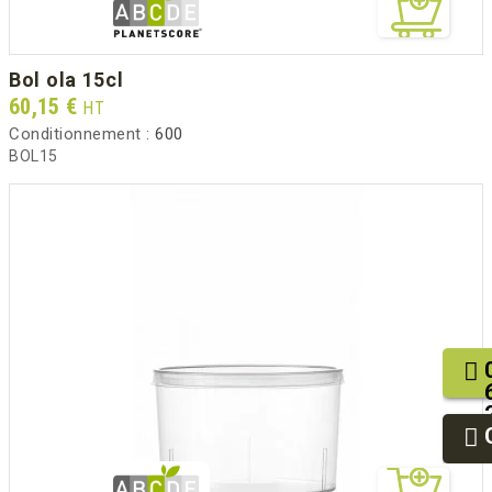
bol ola 15cl
Prix
60,15 €
HT
Conditionnement :
600
BOL15