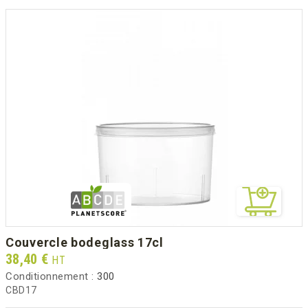
couvercle bodeglass 17cl
Prix
38,40 €
HT
Conditionnement :
300
CBD17