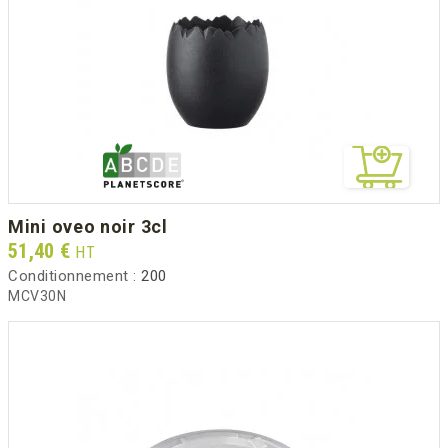
mini oveo noir 3cl
Prix
51,40 €
HT
Conditionnement :
200
MCV30N