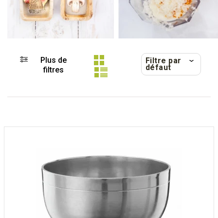
Plus de
Filtre par
défaut
filtres