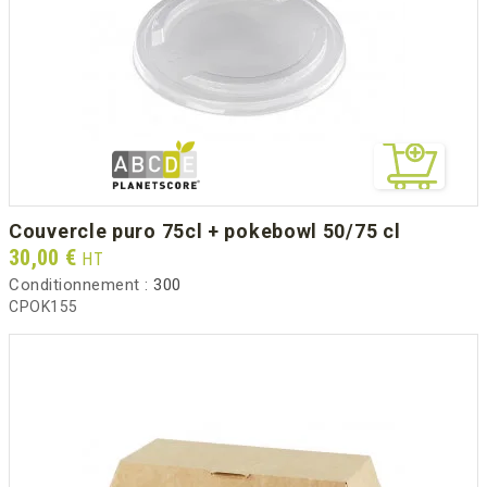
couvercle puro 75cl + pokebowl 50/75 cl
Prix
30,00 €
HT
Conditionnement :
300
CPOK155