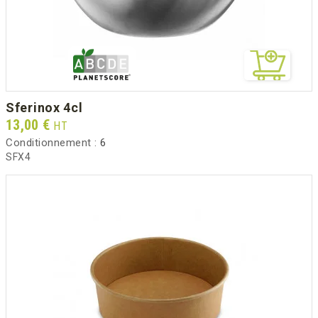
sferinox 4cl
Prix
13,00 €
HT
Conditionnement :
6
SFX4