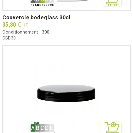
couvercle bodeglass 30cl
Prix
35,80 €
HT
Conditionnement :
300
CBD30