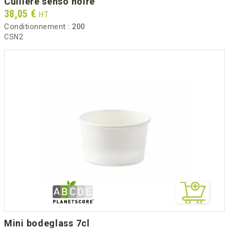
cuillère senso noire
Prix
38,05 €
HT
Conditionnement :
200
CSN2
mini bodeglass 7cl