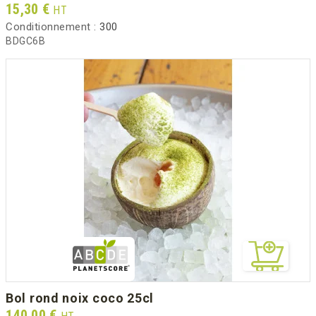
Prix
15,30 €
HT
Conditionnement :
300
BDGC6B
bol rond noix coco 25cl
Prix
140,00 €