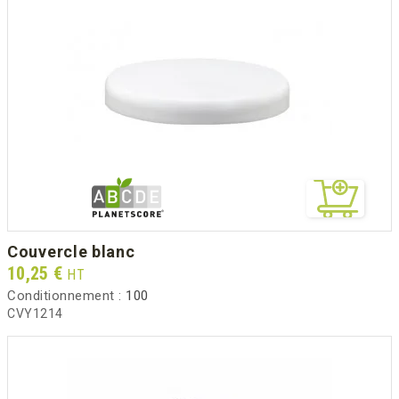
couvercle blanc
Prix
10,25 €
HT
Conditionnement :
100
CVY1214