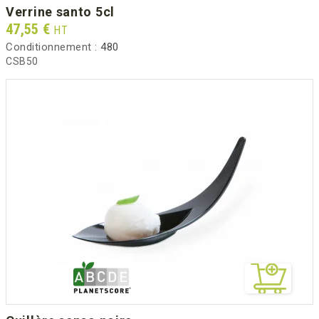
verrine santo 5cl
Prix
47,55 €
HT
Conditionnement :
480
CSB50