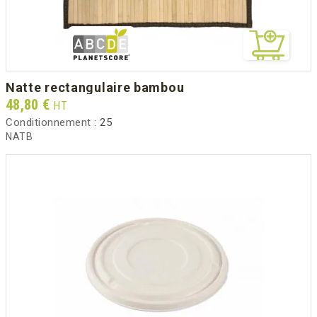
natte rectangulaire bambou
Prix
48,80 €
HT
Conditionnement :
25
NATB