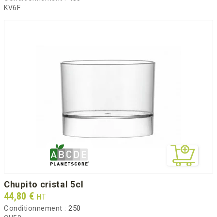
KV6F
chupito cristal 5cl
Prix
44,80 €
HT
Conditionnement :
250