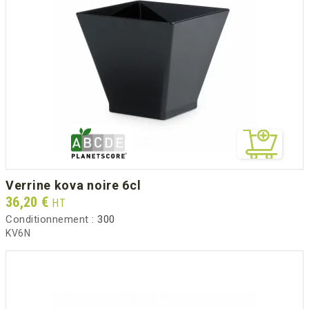
verrine kova noire 6cl
Prix
36,20 €
HT
Conditionnement :
300
KV6N