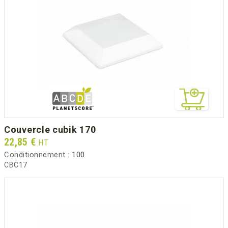
couvercle cubik 170
Prix
22,85 €
HT
Conditionnement :
100
CBC17