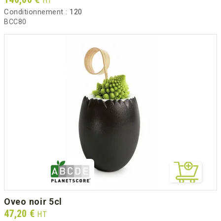
HT
Conditionnement :
120
BCC80
oveo noir 5cl
Prix
47,20 €
HT