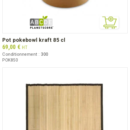
pot pokebowl kraft 85 cl
Prix
69,00 €
HT
Conditionnement :
300
POK850