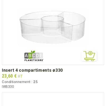
insert 4 compartiments ø330
Prix
23,60 €
HT
Conditionnement :
25
IWB330