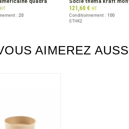
 américaine quadra
socle thema kraft mon
Prix
121,60 €
HT
HT
nnement :
20
Conditionnement :
100
STHK2
VOUS AIMEREZ AUSS