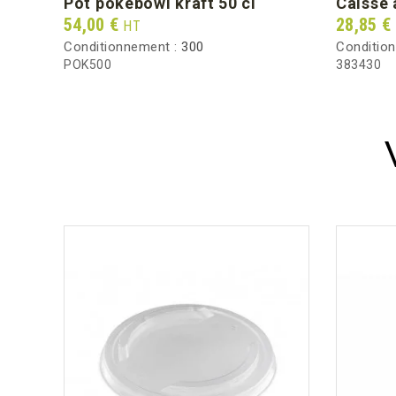
pot pokebowl kraft 50 cl
caisse
Prix
Prix
54,00 €
28,85 €
HT
Conditionnement :
300
Conditio
POK500
383430