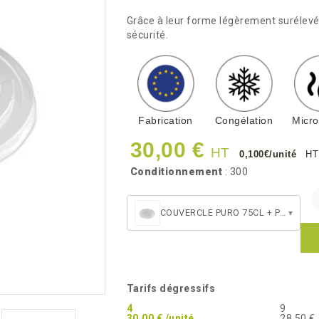
Grâce à leur forme légèrement surélevée
sécurité.
Fabrication
Congélation
Micr
30,00 €
HT
0,100€/unité
HT
Conditionnement
: 300
COUVERCLE PURO 75CL + POKEBOWL 50/75 CL
▾
Tarifs dégressifs
4
9
30,00 € /unité
28,50 € 