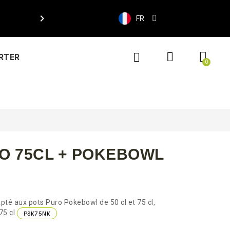

FR
RTER
O 75CL + POKEBOWL
é aux pots Puro Pokebowl de 50 cl et 75 cl,
75 cl
PSK75NK