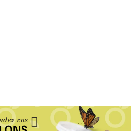
dez vos
LLONS