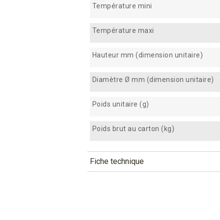
Température mini
Température maxi
Hauteur mm (dimension unitaire)
Diamètre Ø mm (dimension unitaire)
Poids unitaire (g)
Poids brut au carton (kg)
Fiche technique
TÉLÉCHARGEMENT
cpok155_fiche_technique_fr.p
Téléchargement (296.13k)