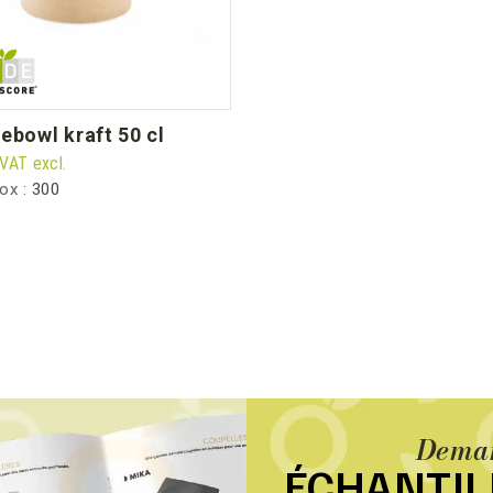
kebowl kraft 50 cl
VAT excl.
box :
300
Deman
ÉCHANTI