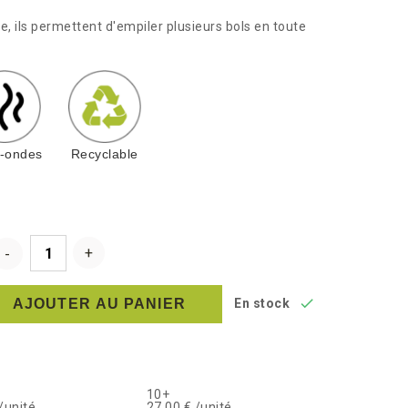
, ils permettent d'empiler plusieurs bols en toute
o-ondes
Recyclable

AJOUTER AU PANIER
En stock
10+
/unité
27,00 € /unité