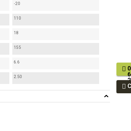
-20
110
18
155
6.6
0
6
2.50
2
9
9
df