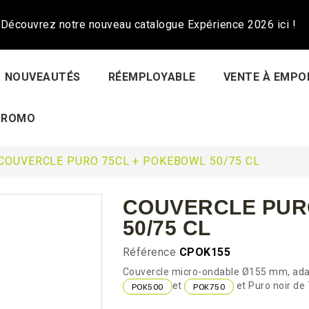
Découvrez notre nouveau catalogue Expérience 2026 ici !
NOUVEAUTÉS
RÉEMPLOYABLE
VENTE À EMPO
PROMO
COUVERCLE PURO 75CL + POKEBOWL 50/75 CL
COUVERCLE PUR
50/75 CL
Référence
CPOK155
Couvercle micro-ondable Ø155 mm, adapt
et
et Puro noir de 
POK500
POK750