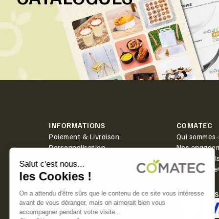
INFORMATIONS
COMATEC
Paiement & Livraison
Qui sommes-
Personnalisation
Nos engage
Actualités
Boîte à outil
Contact
PlanetScor
LIVRAISON
PAIEMENT 
Offerte dès 350€ HT d'achat.