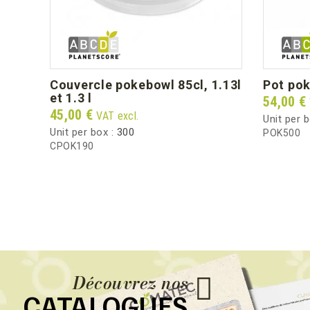
couvercle pokebowl 85cl, 1.13l
pot po
et 1.3 l
Price
54,00 €
Price
45,00 €
VAT excl.
Unit per 
Unit per box :
300
POK500
CPOK190
Découvrez nos
CATALOGUES