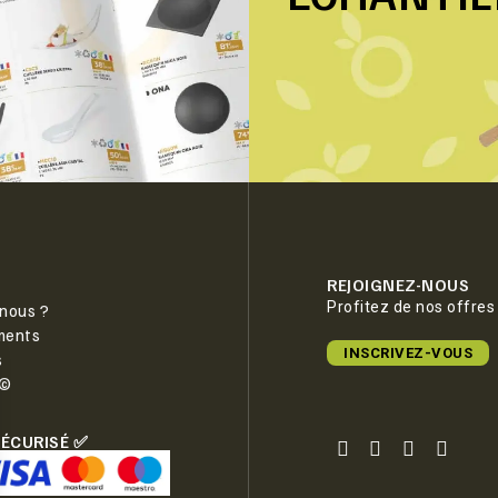
REJOIGNEZ-NOUS
Profitez de nos offres
nous ?
ments
INSCRIVEZ-VOUS
s
e©
SÉCURISÉ ✅