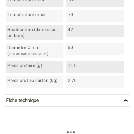
Température maxi
70
Hauteur mm (dimension
42
unitaire)
Diamètre Ø mm
50
(dimension unitaire)
Poids unitaire (g)
11.0
Poids brut au carton (kg)
2.70
Fiche technique
TÉLÉCHARGEMENT
vgr6_fiche_technique_fr.pdf
Téléchargement (308.73k)