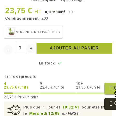
23,75 €
HT
0,119€/unité
HT
Conditionnement
: 200
VERRINE GIRO GIVRÉE 6CL
▾
AJOUTER AU PANIER

En stock
Tarifs dégressifs
4
9
10+
23,75 € /unité
22,45 € /unité
21,35 € /unité
23,75 €
Prix unitaire
Plus que
1
jour et
19:02:41
pour être livré
le
Mercredi 12/08
en FIRST