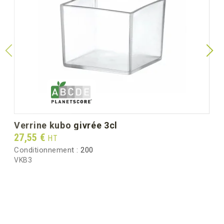
verrine kubo givrée 3cl
Prix
27,55 €
HT
Conditionnement :
200
VKB3