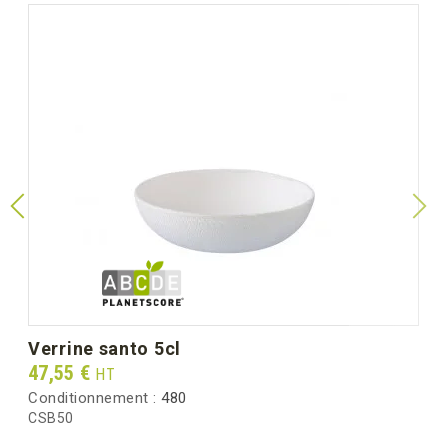
verrine santo 5cl
Prix
47,55 €
HT
Conditionnement :
480
CSB50