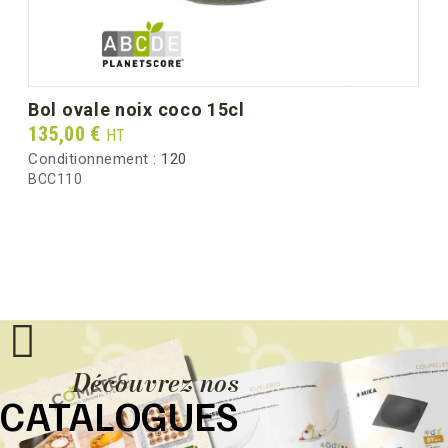
bol ovale noix coco 15cl
Prix
135,00 €
HT
Conditionnement :
120
BCC110
Découvrez nos
CATALOGUES