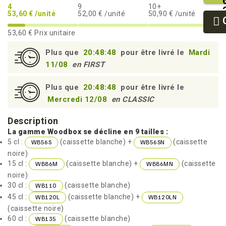
4
9
10+
53,60 € /unité
52,00 € /unité
50,90 € /unité
53,60 €
Prix unitaire
Plus que
20:48:47
pour être livré le
Mardi
11/08
en FIRST
Plus que
20:48:47
pour être livré le
Mercredi 12/08
en CLASSIC
Description
La gamme Woodbox se décline en 9 tailles :
5 cl :
(caissette blanche) +
(caissette
WB56S
WB56SN
noire)
15 cl :
(caissette blanche) +
(caissette
WB86M
WB86MN
noire)
30 cl :
(caissette blanche)
WB110
45 cl :
(caissette blanche) +
WB120L
WB120LN
(caissette noire)
60 cl :
(caissette blanche)
WB135