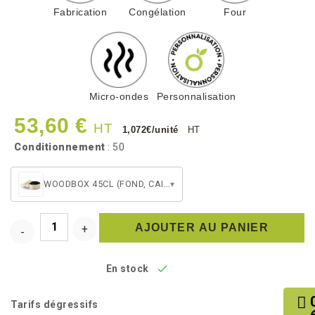
Fabrication
Congélation
Four
Micro-ondes
Personnalisation
53,60 €
HT
1,072€/unité
HT
Conditionnement
: 50
WOODBOX 45CL (FOND, CAISSETTE NOIRE, COUVERCLE)
▾
AJOUTER AU PANIER

En stock
Tarifs dégressifs