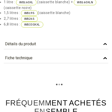
1 litre :
(caissette blanche) +
WB160XL
WB160XLN
(caissette noire)
1,5 litres :
(caissette blanche)
WB195
2,7 litres :
WB245
6,8 litres :
WB330XXL
Détails du produit
Référence
WB120LN
Fiche technique
Caractéristiques
TÉLÉCHARGEMENT
Personnalisation (qté
10000
wb120ln_fiche_technique_fr.pdf
minimum)
Téléchargement (306.54k)
Capacité (cl)
45
FRÉQUEMMENT ACHETÉS
Couleur
NOIR
ENSEMBLE