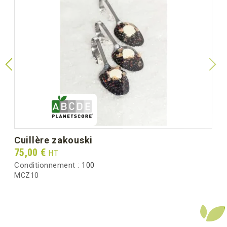
cuillère zakouski
Prix
75,00 €
HT
Conditionnement :
100
MCZ10