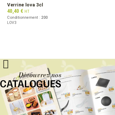
verrine lova 3cl
Prix
40,40 €
HT
Conditionnement :
200
LOV3
Découvrez nos
CATALOGUES