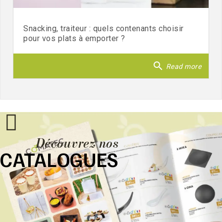
Snacking, traiteur : quels contenants choisir
pour vos plats à emporter ?
search
Read more
Découvrez nos
CATALOGUES