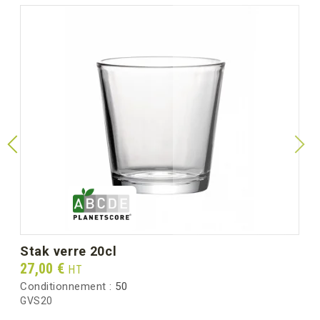
stak verre 20cl
Prix
27,00 €
HT
Conditionnement :
50
GVS20