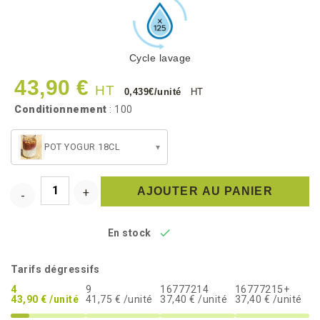
Cycle lavage
43,90 €
HT
0,439€/unité
HT
Conditionnement
: 100
POT YOGUR 18CL
▾
AJOUTER AU PANIER

En stock
Tarifs dégressifs
4
9
16777214
16777215+
43,90 € /unité
41,75 € /unité
37,40 € /unité
37,40 € /unité