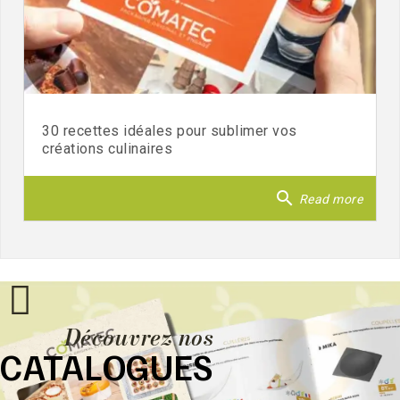
30 recettes idéales pour sublimer vos
créations culinaires
search
Read more
Découvrez nos
CATALOGUES