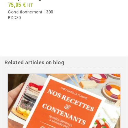
Prix
75,05 €
HT
Conditionnement :
300
BDG30
Related articles on blog