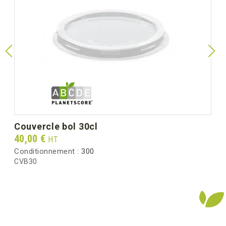
unitaire)
Diamètre Ø mm
106
(dimension unitaire)
Poids unitaire (g)
10.5
Poids brut au carton (kg)
5.75
couvercle bol 30cl
Prix
40,00 €
HT
Conditionnement :
300
CVB30