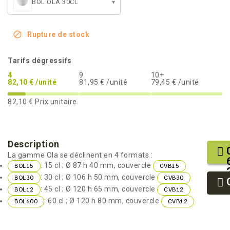
BOL OLA 30CL
▾

Rupture de stock
Tarifs dégressifs
4
9
10+
82,10 € /unité
81,95 € /unité
79,45 € /unité
82,10 €
Prix unitaire
Description
La gamme Ola se déclinent en 4 formats :
: 15 cl ; Ø 87 h 40 mm, couvercle
BOL15
CVB15
: 30 cl ; Ø 106 h 50 mm, couvercle
BOL30
CVB30
: 45 cl ; Ø 120 h 65 mm, couvercle
BOL12
CVB12
: 60 cl ; Ø 120 h 80 mm, couvercle
BOL600
CVB12