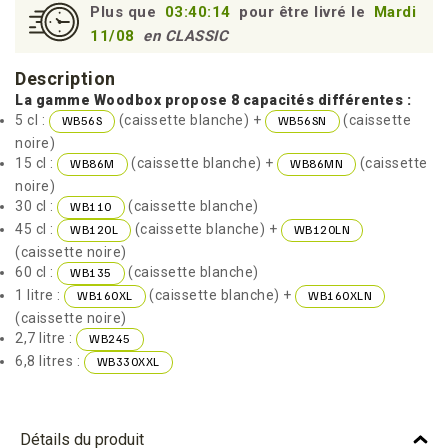
Plus que
03:40:14
pour être livré le
Mardi
11/08
en CLASSIC
Description
La gamme Woodbox propose 8 capacités différentes :
5 cl :
(caissette blanche) +
(caissette
WB56S
WB56SN
noire)
15 cl :
(caissette blanche) +
(caissette
WB86M
WB86MN
noire)
30 cl :
(caissette blanche)
WB110
45 cl :
(caissette blanche) +
WB120L
WB120LN
(caissette noire)
60 cl :
(caissette blanche)
WB135
1 litre :
(caissette blanche) +
WB160XL
WB160XLN
(caissette noire)
2,7 litre :
WB245
6,8 litres :
WB330XXL
Détails du produit