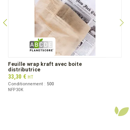
Diamètre Ø mm
190
(dimension unitaire)
Poids unitaire (g)
8.0
Poids brut au carton (kg)
5.40
feuille wrap kraft avec boite
distributrice
Prix
33,30 €
HT
Conditionnement :
500
NFP30K