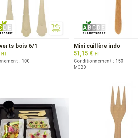
uverts bois 6/1
mini cuillère indo
Prix
€
51,15 €
HT
HT
nnement :
100
Conditionnement :
150
MCB8