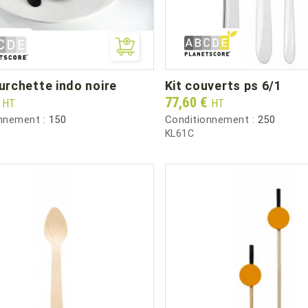
fourchette indo noire
kit couverts ps 6/1
Prix
€
77,60 €
HT
HT
nnement :
150
Conditionnement :
250
KL61C