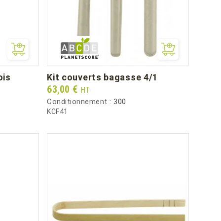
ois
kit couverts bagasse 4/1
Prix
63,00 €
HT
Conditionnement :
300
KCF41