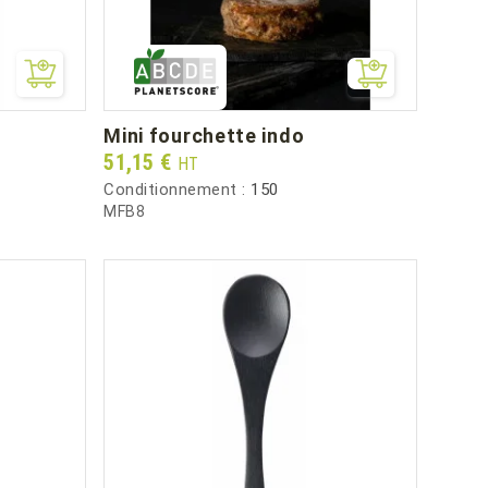
mini fourchette indo
Prix
51,15 €
HT
Conditionnement :
150
MFB8