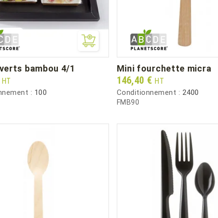
ouverts bambou 4/1
mini fourchette micra
Prix
€
146,40 €
HT
HT
nnement :
100
Conditionnement :
2400
FMB90