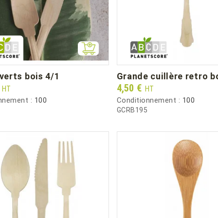
uverts bois 4/1
grande cuillère retro b
Prix
€
4,50 €
HT
HT
nnement :
100
Conditionnement :
100
GCRB195