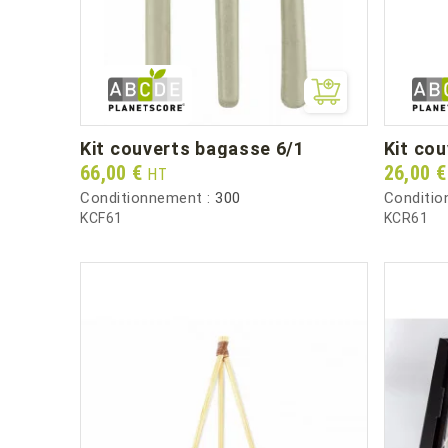
kit couverts bagasse 6/1
kit co
Prix
Prix
66,00 €
26,00 
HT
Conditionnement :
300
Conditio
KCF61
KCR61