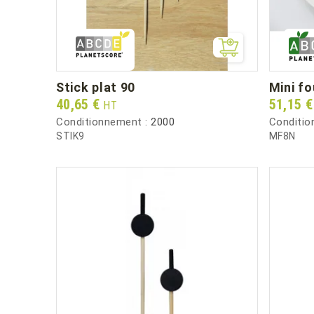
stick plat 90
mini 
Prix
Prix
40,65 €
51,15 
HT
Conditionnement :
2000
Conditio
STIK9
MF8N