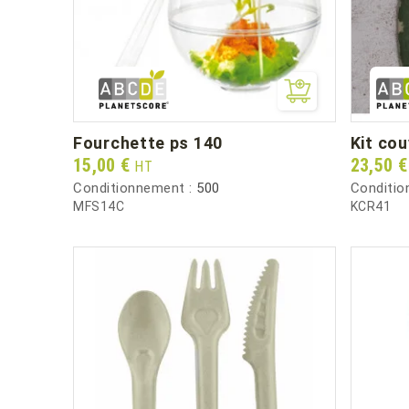
fourchette ps 140
kit co
Prix
Prix
15,00 €
23,50 
HT
Conditionnement :
500
Conditio
MFS14C
KCR41