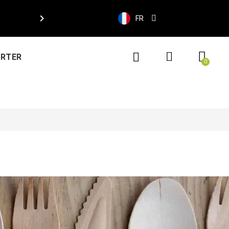

FR
ORTER