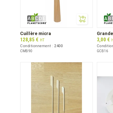
cuillère micra
grande
Prix
Prix
128,85 €
3,00 €
HT
Conditionnement :
2400
Conditio
CMB90
GCB16