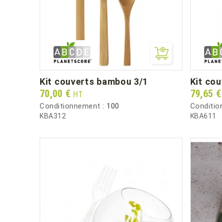
kit couverts bambou 3/1
kit c
Prix
Prix
70,00 €
79,65 
HT
Conditionnement :
100
Conditio
KBA312
KBA611