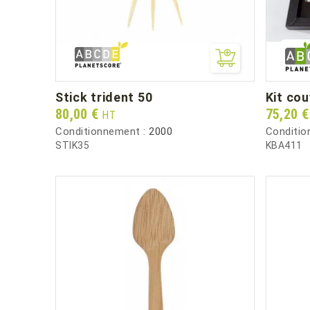
stick trident 50
kit c
Prix
Prix
80,00 €
75,20 
HT
Conditionnement :
2000
Conditio
STIK35
KBA411