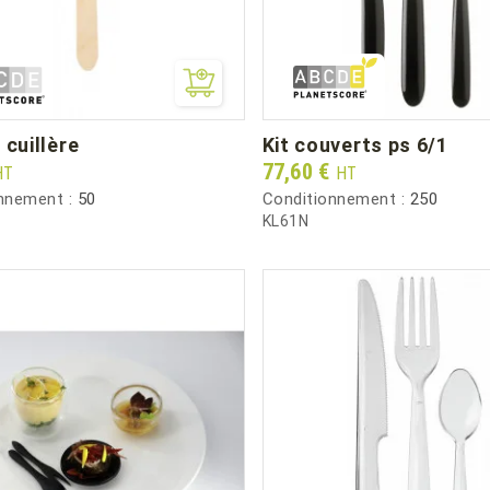
 cuillère
kit couverts ps 6/1
Prix
77,60 €
HT
HT
nnement :
50
Conditionnement :
250
KL61N