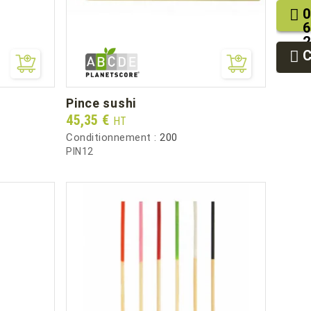
0
6
2
9
9
pince sushi
Prix
45,35 €
HT
Conditionnement :
200
PIN12