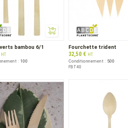
ouverts bambou 6/1
fourchette trident
Prix
€
32,50 €
HT
HT
nnement :
100
Conditionnement :
500
FBT40