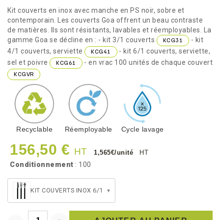
Kit couverts en inox avec manche en PS noir, sobre et
contemporain. Les couverts Goa offrent un beau contraste
de matières. Ils sont résistants, lavables et réemployables. La
gamme Goa se décline en : - kit 3/1 couverts
- kit
KCG31
4/1 couverts, serviette
- kit 6/1 couverts, serviette,
KCG41
sel et poivre
- en vrac 100 unités de chaque couvert
KCG61
KCGVR
Recyclable
Réemployable
Cycle lavage
156,50 €
HT
1,565€/unité
HT
Conditionnement
: 100
KIT COUVERTS INOX 6/1
▾