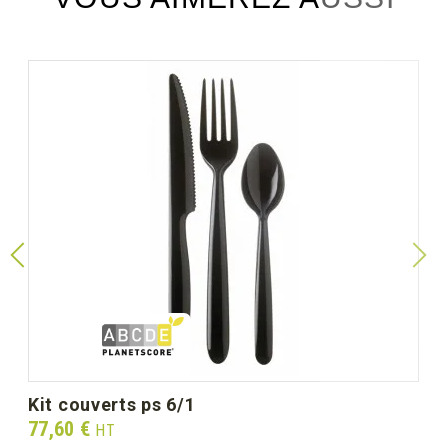
kit couverts ps 6/1
Prix
77,60 €
HT