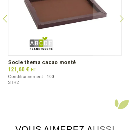
socle thema cacao monté
Prix
121,60 €
HT
Conditionnement :
100
STH2
VOUS AIMEREZ AUSSI