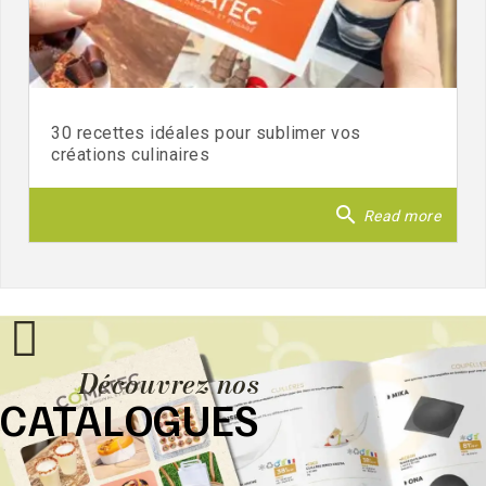
30 recettes idéales pour sublimer vos
créations culinaires
search
Read more
Découvrez nos
CATALOGUES