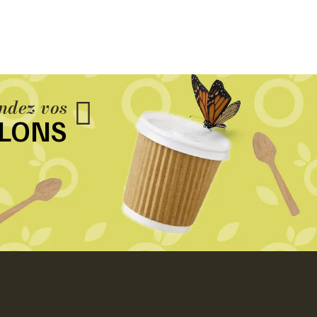
dez vos
LLONS