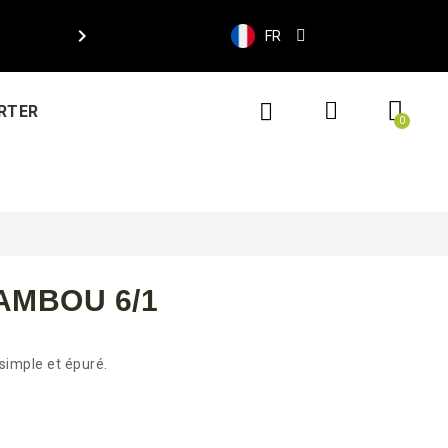

FR
RTER
AMBOU 6/1
simple et épuré.