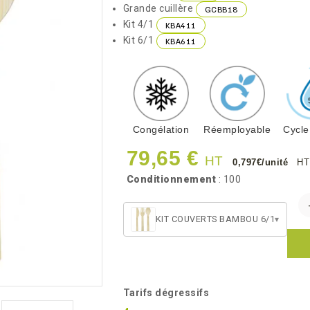
Grande cuillère
GCBB18
Kit 4/1
KBA411
Kit 6/1
KBA611
Congélation
Réemployable
Cycle
79,65 €
HT
0,797€/unité
HT
Conditionnement
: 100
KIT COUVERTS BAMBOU 6/1
▾
Tarifs dégressifs