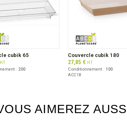
Poids brut au carton (kg)
cle cubik 65
couvercle cubik 180
Prix
27,85 €
HT
HT
nnement :
200
Conditionnement :
100
ACC18
VOUS AIMEREZ AUSS