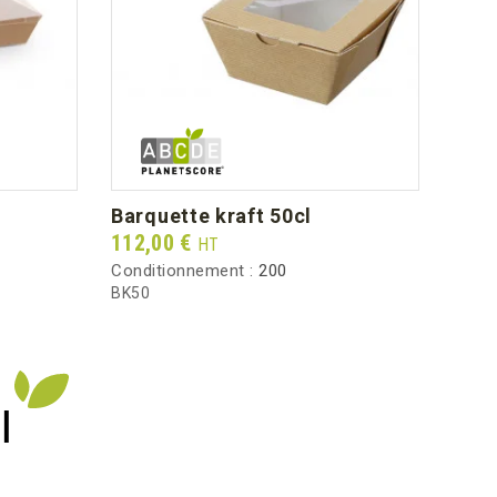
2.20
barquette kraft 50cl
cou
Prix
Prix
112,00 €
42,5
HT
Conditionnement :
200
Condi
BK50
CT11
I