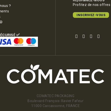
Profitez de nos offres
nous ?
ments
INSCRIVEZ-VOUS
s
e©
SÉCURISÉ ✅
COMATEC PACKAGING
Boulevard François-Xavier Fafeur
11000 Carcassonne, FRANCE