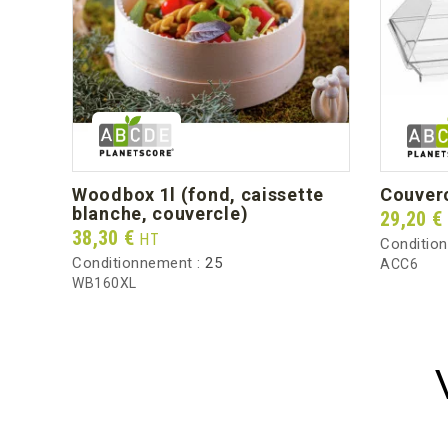
woodbox 1l (fond, caissette
couver
blanche, couvercle)
Prix
29,20 €
Prix
38,30 €
HT
Conditio
Conditionnement :
25
ACC6
WB160XL