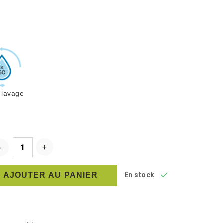
 lavage

AJOUTER AU PANIER
En stock