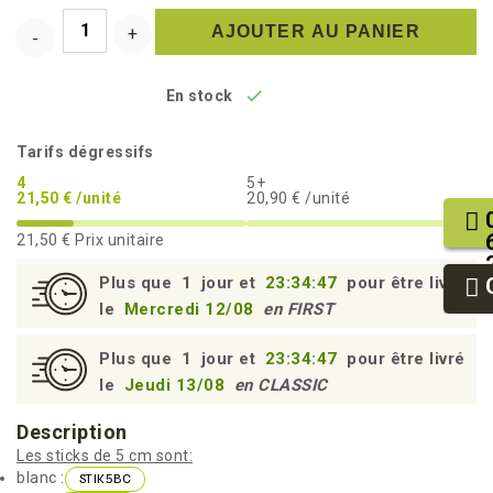
AJOUTER AU PANIER

En stock
Tarifs dégressifs
4
5+
21,50 € /unité
20,90 € /unité
21,50 €
Prix unitaire
Plus que
1
jour et
23:34:46
pour être livré
le
Mercredi 12/08
en FIRST
Plus que
1
jour et
23:34:46
pour être livré
le
Jeudi 13/08
en CLASSIC
Description
Les sticks de 5 cm sont:
blanc :
STIK5BC