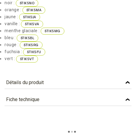
noir :
STIK5NO
orange :
STIK5MA
jaune :
STIK5JA
vanille :
STIK5VA
menthe glaciale :
STIK5MG
bleu :
STIK5BL
rouge :
STIK5RG
fuchsia :
STIK5FU
vert :
STIK5VT
Détails du produit
Référence
STIK5FU
Fiche technique
Caractéristiques
TÉLÉCHARGEMENT
Couleur
ROSE
stik5fu_fiche_technique_fr.pdf
Téléchargement (263.52k)
Matière
BAMBOU