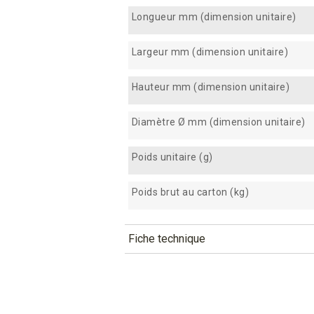
Longueur mm (dimension unitaire)
Largeur mm (dimension unitaire)
Hauteur mm (dimension unitaire)
Diamètre Ø mm (dimension unitaire)
Poids unitaire (g)
Poids brut au carton (kg)
Fiche technique
TÉLÉCHARGEMENT
tpn100_fiche_technique_fr.pd
Téléchargement (278.68k)