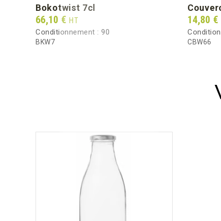
bokotwist 7cl
couver
Prix
Prix
66,10 €
14,80 €
HT
Conditionnement :
90
Conditio
BKW7
CBW66