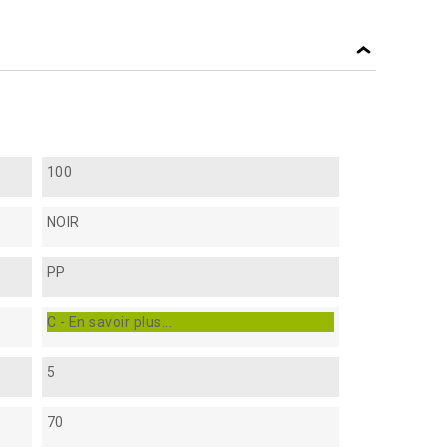
100
NOIR
PP
C - En savoir plus...
5
70