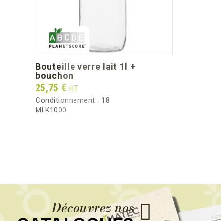
bouteille verre lait 1l +
bouchon
Prix
25,75 €
HT
Conditionnement :
18
MLK1000
Découvrez nos