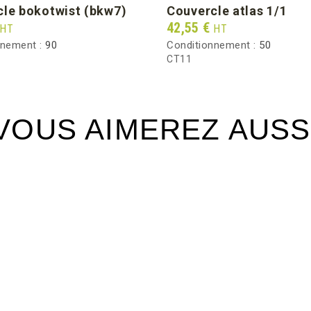
cle bokotwist (bkw7)
couvercle atlas 1/1
Prix
42,55 €
HT
HT
nnement :
90
Conditionnement :
50
CT11
VOUS AIMEREZ AUSS