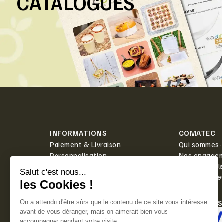
CATALOGUES
INFORMATIONS
COMATEC
Paiement & Livraison
Qui sommes-
Personnalisation
Nos engage
Actualités
Boîte à outil
Contact
PlanetScor
LIVRAISON
PAIEMENT 
Offerte dès 350€ HT d'achat.