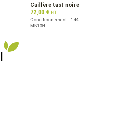
cuillère tast noire
mi
Prix
Prix
72,00 €
104,
HT
Conditionnement :
144
Condi
MB10N
MV02
I