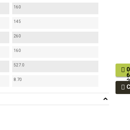
160
145
260
160
527.0
0
6
8.70
2
9
9
f