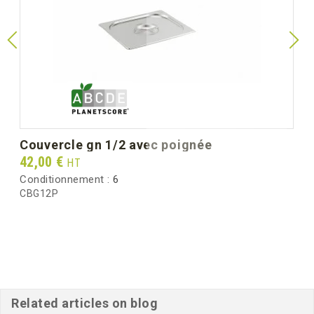
unitaire)
Largeur mm (dimension
265
unitaire)
Hauteur mm (dimension
65
unitaire)
Poids unitaire (g)
572.0
couvercle gn 1/2 avec poignée
Poids brut au carton (kg)
3.60
Prix
42,00 €
HT
Conditionnement :
6
CBG12P
Related articles on blog