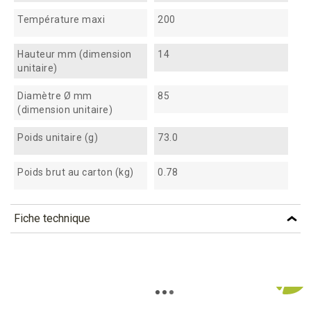
Température maxi
200
Hauteur mm (dimension
14
unitaire)
Diamètre Ø mm
85
(dimension unitaire)
Poids unitaire (g)
73.0
Poids brut au carton (kg)
0.78
Fiche technique
TÉLÉCHARGEMENT
bin14_fiche_technique_fr.pdf
Téléchargement (300.89k)