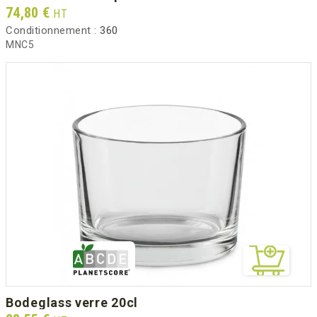
Prix
74,80 €
HT
Conditionnement :
360
MNC5
bodeglass verre 20cl