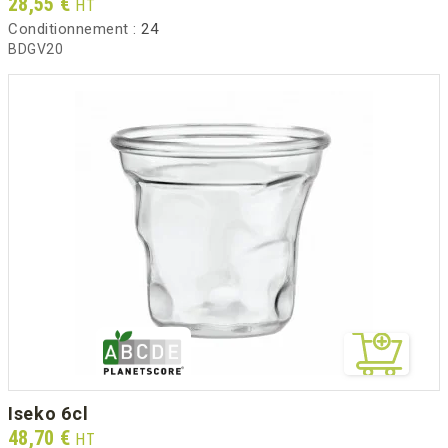
Prix
28,55 €
HT
Conditionnement :
24
BDGV20
iseko 6cl
Prix
48,70 €
HT