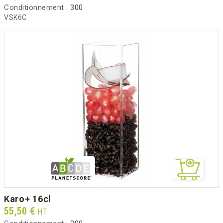
Conditionnement :
300
VSK6C
karo+ 16cl
Prix
55,50 €
HT