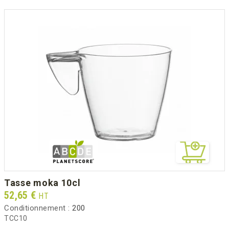
tasse moka 10cl
Prix
52,65 €
HT
Conditionnement :
200
TCC10