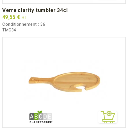
verre clarity tumbler 34cl
Prix
49,55 €
HT
Conditionnement :
36
TMC34