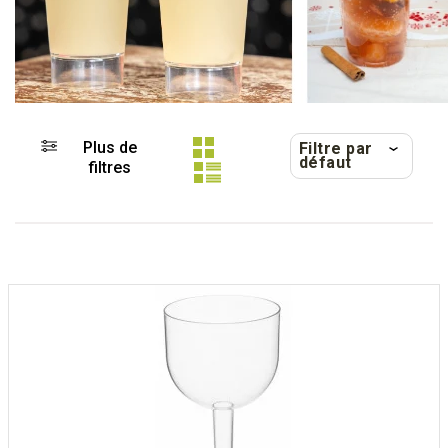
Plus de
Filtre par
défaut
filtres