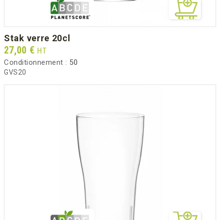
stak verre 20cl
Prix
27,00 €
HT
Conditionnement :
50
GVS20