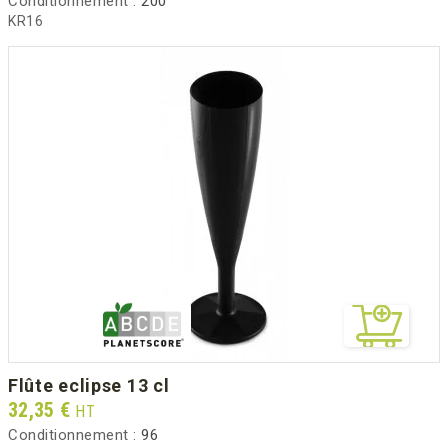
Conditionnement :
200
KR16
flûte eclipse 13 cl
Prix
32,35 €
HT
Conditionnement :
96