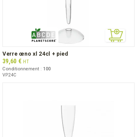
verre œno xl 24cl + pied
Prix
39,60 €
HT
Conditionnement :
100
VP24C