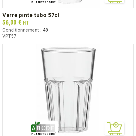
verre pinte tubo 57cl
Prix
56,00 €
HT
Conditionnement :
48
VPT57