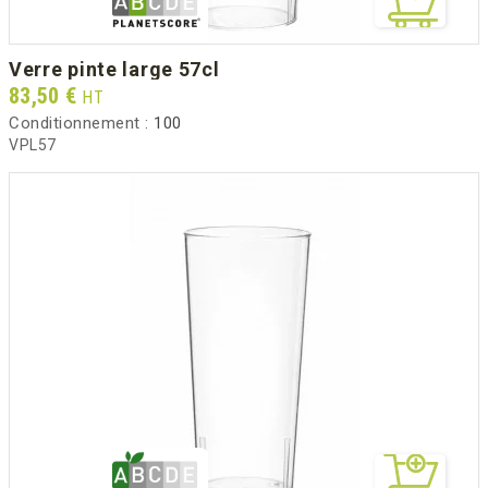
verre pinte large 57cl
Prix
83,50 €
HT
Conditionnement :
100
VPL57