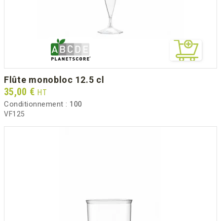
flûte monobloc 12.5 cl
Prix
35,00 €
HT
Conditionnement :
100
VF125