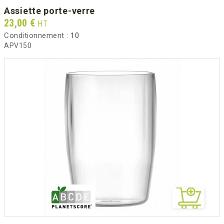
assiette porte-verre
Prix
23,00 €
HT
Conditionnement :
10
APV150