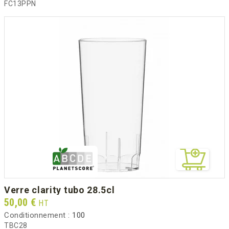
FC13PPN
verre clarity tubo 28.5cl
Prix
50,00 €
HT
Conditionnement :
100
TBC28