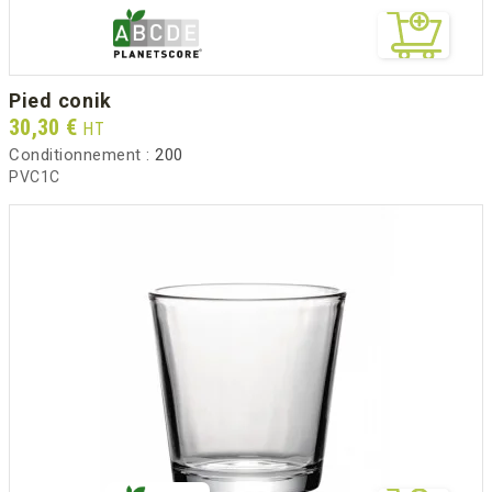
pied conik
Prix
30,30 €
HT
Conditionnement :
200
PVC1C