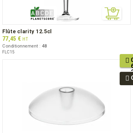
flûte clarity 12.5cl
Prix
77,45 €
HT
Conditionnement :
48
FLC15