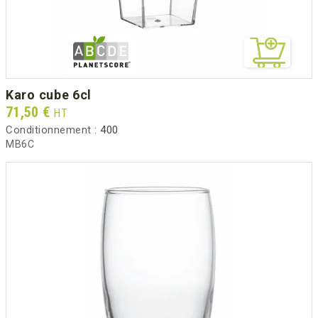
karo cube 6cl
Prix
71,50 €
HT
Conditionnement :
400
MB6C