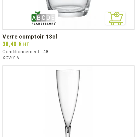
verre comptoir 13cl
Prix
38,40 €
HT
Conditionnement :
48
XGV016