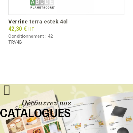
verrine terra estek 4cl
Prix
42,30 €
HT
Conditionnement :
42
TRV4B
Découvrez nos
CATALOGUES