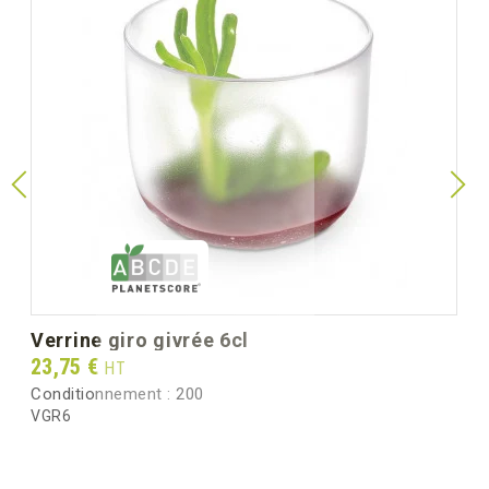
verrine giro givrée 6cl
Prix
23,75 €
HT
Conditionnement :
200
VGR6