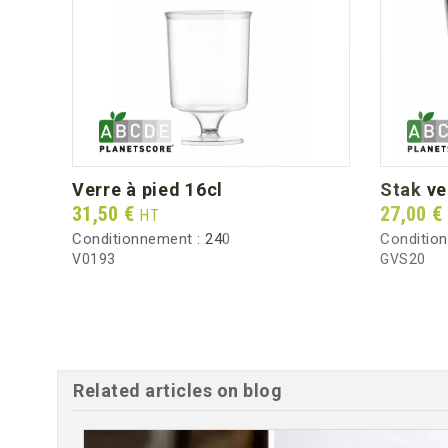
verre à pied 16cl
stak v
Prix
Prix
31,50 €
27,00 €
HT
Conditionnement :
240
Conditio
V0193
GVS20
Related articles on blog