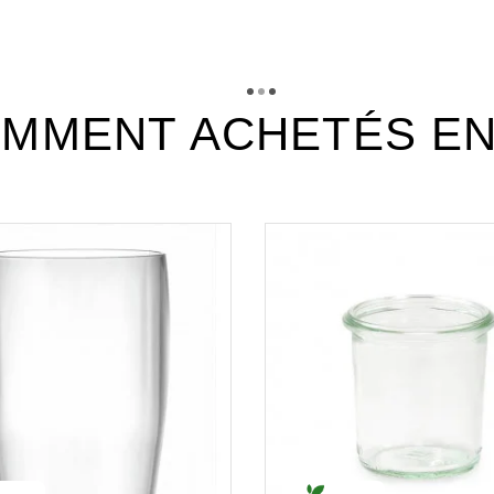
xgv016_fiche_technique_fr.pd
Téléchargement (300.88k)
MMENT ACHETÉS E