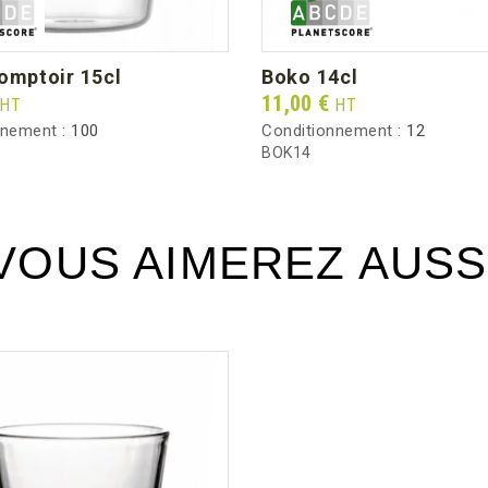
comptoir 15cl
boko 14cl
Prix
11,00 €
HT
HT
nnement :
100
Conditionnement :
12
BOK14
VOUS AIMEREZ AUSS