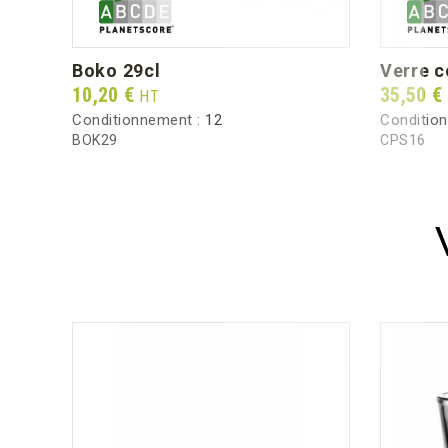
boko 29cl
verre 
Prix
Prix
10,20 €
35,50 €
HT
Conditionnement :
12
Conditio
BOK29
CPS16