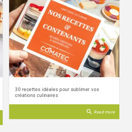
30 recettes idéales pour sublimer vos
créations culinaires
search
Read more