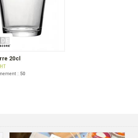
erre 20cl
HT
nnement :
50