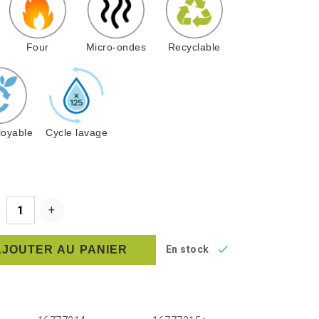
Four
Micro-ondes
Recyclable
oyable
Cycle lavage

AJOUTER AU PANIER
En stock