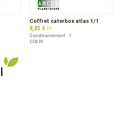
coffret caterbox atlas 1/1
pot
Prix
Prix
8,85 €
36,9
HT
Conditionnement :
1
Condi
CCB39
VY12
I