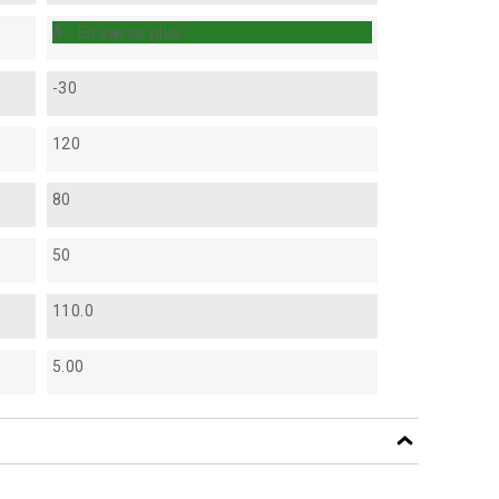
A - En savoir plus...
-30
120
80
50
110.0
5.00